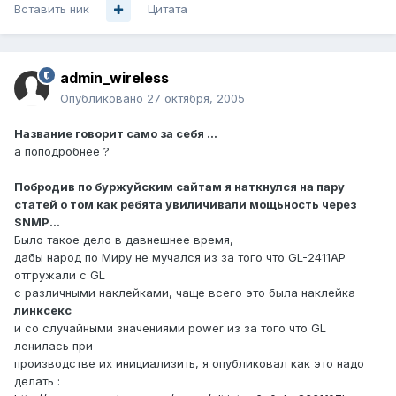
Вставить ник
Цитата
admin_wireless
Опубликовано
27 октября, 2005
Название говорит само за себя ...
а поподробнее ?
Побродив по буржуйским сайтам я наткнулся на пару
статей о том как ребята увиличивали мощьность через
SNMP...
Было такое дело в давнешнее время,
дабы народ по Миру не мучался из за того что GL-2411AP
отгружали с GL
с различными наклейками, чаще всего это была наклейка
линксекс
и со случайными значениями power из за того что GL
ленилась при
производстве их инициализить, я опубликовал как это надо
делать :