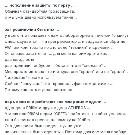
... исполнение защиты по порту ...
Обычная стандартная грозозащита,
и мы уже давно используем такие ...
эх прошивочки бы с них ...
у всего что попадает к нам в лабораторию в течении 15 минут
флеш сдувается ... на программатор ... и задувается обратно ...
FW там криптовано но это дело "техники" и времени ...
От спецов защиты нет ... для меня например это как
разновидность
разгадывания ребусов ... бывает что и "сползаю" ...
Мне просто интесно что и откуда они "драли" или не "драли" ...
"вскрытие" покажет ...
Сейчас "запустил" этот процесс в фоновом режиме ...
Потому как есть и дела поважнее.
ведь если они работают как младшие модели ...
одно дело PRISM и другое дело ATHEROS ...
У меня вон PRISM серии "GREEN" работают в любых условия,
лиш бы сигнал превышал помеху на 10dBm
Это для призм был предел, лучше уже
на них нельзя было сделать ... Поэтому другиое меня вообще