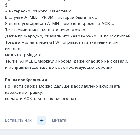
;)
А интересно, от кого известна ?
В случае ATMEL +PRISM II история была так ...
Я долго уговаривал ATMEL поменять время на ACK ...
Те отнекивались, мол это невозможно ...
Даже принародно, сказали что невозможно ...в поиск гУглей ...
Тогда я молча в ихнем FW поправил эти значения и им
выслал,
мол что трЫндите ...
Те, т.е. ATMEL шморкнули носом, даже спасибо не сказали,
и исправили дальше во всех последующих версиях ...
Ваши соображения....
По части сабжа можно дальше расслаблено вкуривать
казахскую травку,
по части ACK там точно ничего нет.
Вставить ник
Цитата