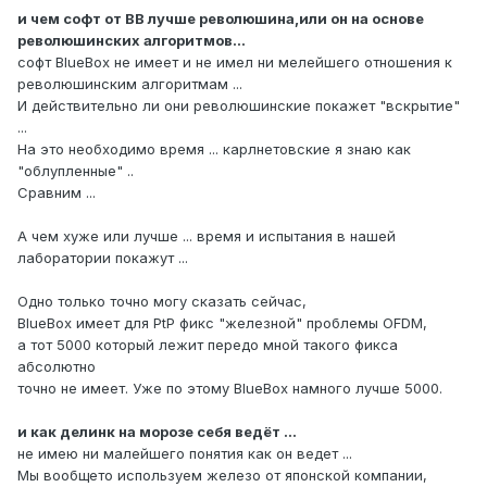
и чем софт от ВВ лучше революшина,или он на основе
революшинских алгоритмов...
софт BlueBox не имеет и не имел ни мелейшего отношения к
революшинским алгоритмам ...
И действительно ли они революшинские покажет "вскрытие"
...
На это необходимо время ... карлнетовские я знаю как
"облупленные" ..
Сравним ...
А чем хуже или лучше ... время и испытания в нашей
лаборатории покажут ...
Одно только точно могу сказать сейчас,
BlueBox имеет для PtP фикс "железной" проблемы OFDM,
а тот 5000 который лежит передо мной такого фикса
абсолютно
точно не имеет. Уже по этому BlueBox намного лучше 5000.
и как делинк на морозе себя ведёт ...
не имею ни малейшего понятия как он ведет ...
Мы вообщето используем железо от японской компании,