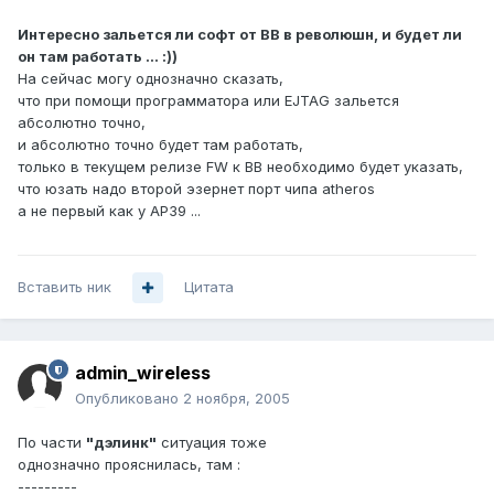
Интересно зальется ли софт от BB в революшн, и будет ли
он там работать ... :))
На сейчас могу однозначно сказать,
что при помощи программатора или EJTAG зальется
абсолютно точно,
и абсолютно точно будет там работать,
только в текущем релизе FW к BB необходимо будет указать,
что юзать надо второй эзернет порт чипа atheros
а не первый как у AP39 ...
Вставить ник
Цитата
admin_wireless
Опубликовано
2 ноября, 2005
По части
"дэлинк"
ситуация тоже
однозначно прояснилась, там :
---------