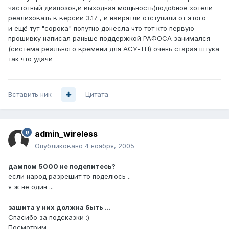
частотный диапозон,и выходная мощьность)подобное хотели
реализовать в версии 3.17 , и наврятли отступили от этого
и ещё тут "сорока" попутно донесла что тот кто первую
прошивку написал раньше поддержкой РАФОСА занимался
(система реального времени для АСУ-ТП) очень старая штука
так что удачи
Вставить ник
Цитата
admin_wireless
Опубликовано
4 ноября, 2005
дампом 5000 не поделитесь?
если народ разрешит то поделюсь ..
я ж не один ...
зашита у них должна быть ...
Спасибо за подсказки :)
Посмотрим ...