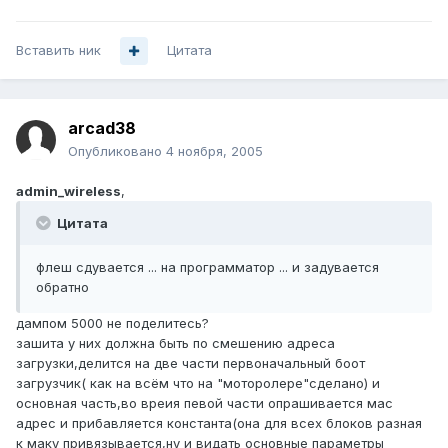
Вставить ник
Цитата
arcad38
Опубликовано
4 ноября, 2005
admin_wireless
,
Цитата
флеш сдувается ... на программатор ... и задувается
обратно
дампом 5000 не поделитесь?
зашита у них должна быть по смешению адреса
загрузки,делится на две части первоначальный боот
загрузчик( как на всём что на "моторолере"сделано) и
основная часть,во вреия певой части опрашивается мас
адрес и прибавляется константа(она для всех блоков разная
к маку привязывается,ну и видать основные параметры