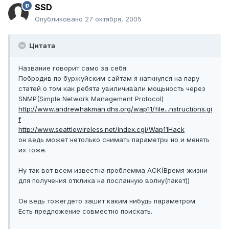
SSD
Опубликовано
27 октября, 2005
Цитата
Название говорит само за себя.
Побродив по буржуйским сайтам я наткнулся на пару
статей о том как ребята увиличивали мощьность через
SNMP(Simple Network Management Protocol)
http://www.andrewhakman.dhs.org/wap11/file...nstructions.gi
f
http://www.seattlewireless.net/index.cgi/Wap11Hack
он ведь может нетолько снимать параметры но и менять
их тоже.
Ну так вот всем известна проблемма ACK(Время жизни
для получения отклика на посланную волну(пакет))
Он ведь тожегдето зашит каким нибудь параметром.
Есть предложение совместно поискать.