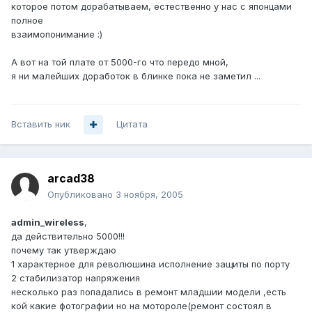
которое потом дорабатываем, естественно у нас с японцами
полное
взаимопонимание :)
А вот на той плате от 5000-го что передо мной,
я ни малейших доработок в блинке пока не заметил ...
Вставить ник
Цитата
arcad38
Опубликовано
3 ноября, 2005
admin_wireless
,
да действительно 5000!!!
почему так утверждаю
1 характерное для революшина исполнение защиты по порту
2 стабилизатор напряжения
несколько раз попадались в ремонт младшии модели ,есть
кой какие фотографии но на мотороле(ремонт состоял в