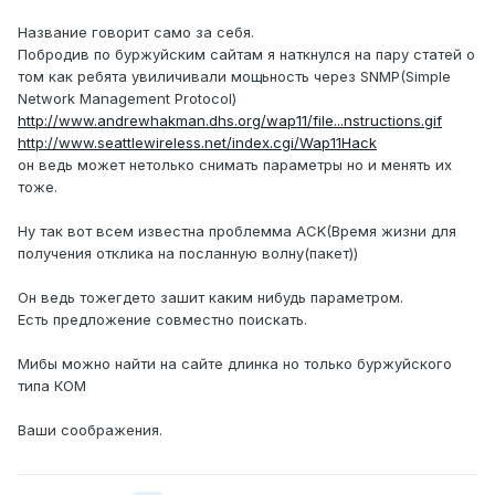
Название говорит само за себя.
Побродив по буржуйским сайтам я наткнулся на пару статей о
том как ребята увиличивали мощьность через SNMP(Simple
Network Management Protocol)
http://www.andrewhakman.dhs.org/wap11/file...nstructions.gif
http://www.seattlewireless.net/index.cgi/Wap11Hack
он ведь может нетолько снимать параметры но и менять их
тоже.
Ну так вот всем известна проблемма ACK(Время жизни для
получения отклика на посланную волну(пакет))
Он ведь тожегдето зашит каким нибудь параметром.
Есть предложение совместно поискать.
Мибы можно найти на сайте длинка но только буржуйского
типа КОМ
Ваши соображения.