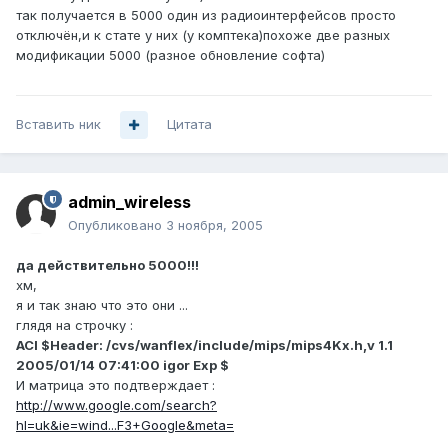
так получается в 5000 один из радиоинтерфейсов просто
отключён,и к стате у них (у комптека)похоже две разных
модификации 5000 (разное обновление софта)
Вставить ник
Цитата
admin_wireless
Опубликовано
3 ноября, 2005
да действительно 5000!!!
хм,
я и так знаю что это они ...
глядя на строчку :
ACI $Header: /cvs/wanflex/include/mips/mips4Kx.h,v 1.1
2005/01/14 07:41:00 igor Exp $
И матрица это подтверждает :
http://www.google.com/search?
hl=uk&ie=wind...F3+Google&meta=