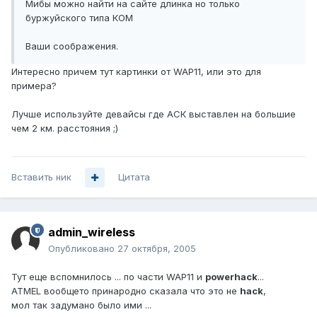
Мибы можно найти на сайте длинка но только
буржуйского типа КОМ
Ваши соображения.
Интересно причем тут картинки от WAP11, или это для
примера?
Лучше используйте девайсы где АСК выставлен на большие
чем 2 км. расстояния ;)
Вставить ник
Цитата
admin_wireless
Опубликовано
27 октября, 2005
Тут еще вспомнилось ... по части WAP11 и
powerhack
...
ATMEL вообщето принародно сказала что это не
hack
,
мол так задумано было ими ...