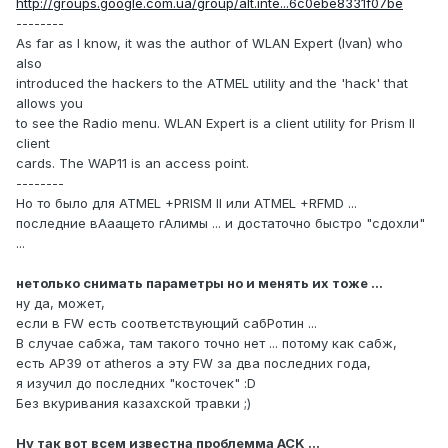
http://groups.google.com.ua/group/alt.inte...6c0ebe8331f07be
--------
As far as I know, it was the author of WLAN Expert (Ivan) who
also
introduced the hackers to the ATMEL utility and the 'hack' that
allows you
to see the Radio menu. WLAN Expert is a client utility for Prism II
client
cards. The WAP11 is an access point.
--------
Но то было для ATMEL +PRISM II или ATMEL +RFMD ...
последние вАаащето гАлимы ... и достаточно быстро "сдохли"
...
нетолько снимать параметры но и менять их тоже ...
ну да, может,
если в FW есть соответствующий сабРотин ...
В случае сабжа, там такого точно нет ... потому как сабж,
есть AP39 от atheros а эту FW за два последних года,
я изучил до последних "косточек" :D
Без вкуривания казахской травки ;)
Ну так вот всем известна проблемма ACK ...