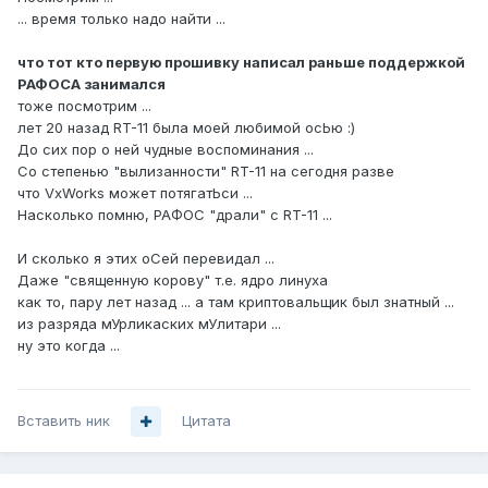
... время только надо найти ...
что тот кто первую прошивку написал раньше поддержкой
РАФОСА занимался
тоже посмотрим ...
лет 20 назад RT-11 была моей любимой осЬю :)
До сих пор о ней чудные воспоминания ...
Со степенью "вылизанности" RT-11 на сегодня разве
что VxWorks может потягатЬси ...
Насколько помню, РАФОС "драли" с RT-11 ...
И сколько я этих оСей перевидал ...
Даже "священную корову" т.е. ядро линуха
как то, пару лет назад ... а там криптовальщик был знатный ...
из разряда мУрликаских мУлитари ...
ну это когда ...
Вставить ник
Цитата