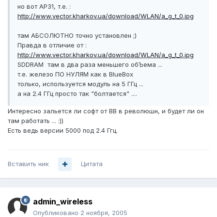
но вот AP31, т.е. :
http://www.vector.kharkov.ua/download/WLAN/a_g_t_0.jpg
там АБСОЛЮТНО точно установлен ;)
Правда в отличие от :
http://www.vector.kharkov.ua/download/WLAN/a_g_t_0.jpg
SDDRAM там в два раза меньшего обЪема ...
т.е. железо ПО НУЛЯМ как в BlueBox
только, используется модуль на 5 ГГц ...
а на 2.4 ГГц просто так "болтается" ....
Интересно зальется ли софт от BB в революшн, и будет ли он
там работать ... :))
Есть ведь версии 5000 под 2.4 Ггц.
Вставить ник
Цитата
admin_wireless
Опубликовано
2 ноября, 2005