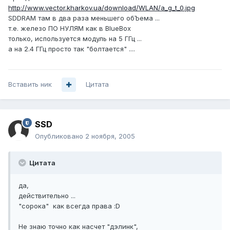
http://www.vector.kharkov.ua/download/WLAN/a_g_t_0.jpg
SDDRAM там в два раза меньшего обЪема ...
т.е. железо ПО НУЛЯМ как в BlueBox
только, используется модуль на 5 ГГц ...
а на 2.4 ГГц просто так "болтается" ....
Вставить ник
Цитата
SSD
Опубликовано
2 ноября, 2005
Цитата
да,
действительно ...
"сорока" как всегда права :D
Не знаю точно как насчет "дэлинк",