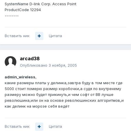
SystemName D-link Corp. Access Point
ProductCode 12294
--------
Вставить ник
Цитата
arcad38
Опубликовано
3 ноября, 2005
admin_wireless
,
какие размеры платы у делинка,завтра буду в том месте где
5000 стоит померю размер коробочки,а судя по внутренему
размеру можно будет прикинуть,и чем софт от ВВ лучше
революшина,или он на основе революшинских алгоритмов,и
как делинк на морозе себя ведёт
Вставить ник
Цитата