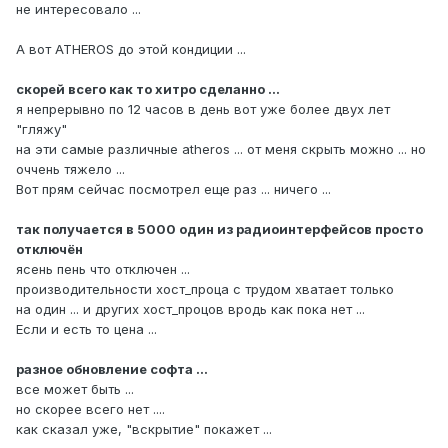
не интересовало ...
А вот ATHEROS до этой кондиции ...
скорей всего как то хитро сделанно ...
я непрерывно по 12 часов в день вот уже более двух лет
"гляжу"
на эти самые различные atheros ... от меня скрыть можно ... но
оччень тяжело ...
Вот прям сейчас посмотрел еще раз ... ничего ...
так получается в 5000 один из радиоинтерфейсов просто
отключён
ясень пень что отключен ...
производительности хост_проца с трудом хватает только
на один ... и других хост_процов вродь как пока нет ...
Если и есть то цена ...
разное обновление софта ...
все может быть ...
но скорее всего нет ....
как сказал уже, "вскрытие" покажет ...