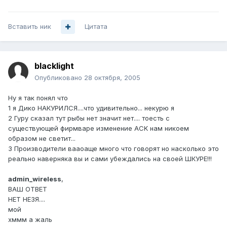
Вставить ник
Цитата
blacklight
Опубликовано
28 октября, 2005
Ну я так понял что
1 я Дико НАКУРИЛСЯ....что удивительно... некурю я
2 Гуру сказал тут рыбы нет значит нет.... тоесть с
существующей фирмваре изменение ACK нам никоем
образом не светит...
3 Производители вааоаще много что говорят но насколько это
реально наверняка вы и сами убеждались на своей ШКУРЕ!!!
admin_wireless
,
ВАШ ОТВЕТ
НЕТ НЕЗЯ....
мой
хммм а жаль