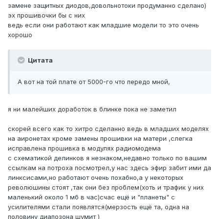
замене защитных диодов,довольнотоки продуманно сделано)
эх прошивочки бы с них
ведь если они работают как младшие модели то это очень
хорошо
Цитата
А вот на той плате от 5000-го что передо мной,
я ни малейших доработок в блинке пока не заметил
скорей всего как то хитро сделанно ведь в младших моделях
на аиронетах кроме замены прошивки на матери ,слегка
исправлена прошивка в модулях радиомодема
с схематикой делинков я незнаком,недавно только по вашим
ссылкам на потроха посмотрел,у нас здесь эфир забит ими да
линксисами,но работают очень похабно,а у некоторых
революшины стоят ,так они без проблем(хоть и трафик у них
маленький около 1 мб в час)счас ещё и "планеты" с
усилителями стали появлятся(мерзость ещё та, одна на
половину диапозона шумит )