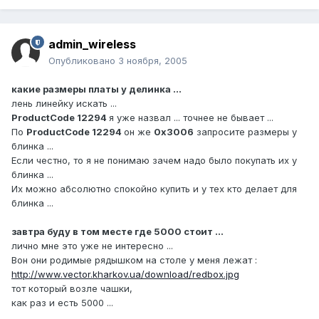
admin_wireless
Опубликовано
3 ноября, 2005
какие размеры платы у делинка ...
лень линейку искать ...
ProductCode 12294
я уже назвал ... точнее не бывает ...
По
ProductCode 12294
он же
0x3006
запросите размеры у
блинка ...
Если честно, то я не понимаю зачем надо было покупать их у
блинка ...
Их можно абсолютно спокойно купить и у тех кто делает для
блинка ...
завтра буду в том месте где 5000 стоит ...
лично мне это уже не интересно ...
Вон они родимые рядышком на столе у меня лежат :
http://www.vector.kharkov.ua/download/redbox.jpg
тот который возле чашки,
как раз и есть 5000 ...