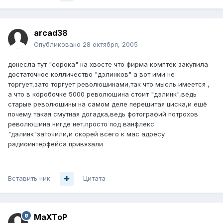
arcad38
Опубликовано
28 октября, 2005
донесла тут "сорока" на хвосте что фирма комптек закупила
достаточное колличество "дэлинков" а вот ими не
торгует,зато торгует революшинами,так что мысль имеется ,
а что в коробочке 5000 революшина стоит "дэлинк",ведь
старые революшины на самом деле перешитая циска,и ешё
почему такая смутная догадка,ведь фотографий потрохов
революшина нигде нет,просто под ванфлекс
"дэлинк"заточили,и скорей всего к мас адресу
радиоинтерфейса привязали
Вставить ник
Цитата
MaXToP