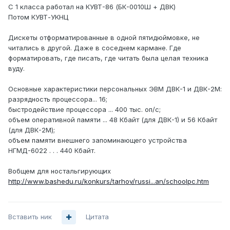
С 1 класса работал на КУВТ-86 (БК-0010Ш + ДВК)
Потом КУВТ-УКНЦ
Дискеты отформатированные в одной пятидюймовке, не
читались в другой. Даже в соседнем кармане. Где
форматировать, где писать, где читать была целая техника
вуду.
Основные характеристики персональных ЭВМ ДВК-1 и ДВК-2М:
разрядность процессора... 16;
быстродействие процессора ... 400 тыс. оп/с;
объем оперативной памяти ... 48 Кбайт (для ДВК-1) и 56 Кбайт
(для ДВК-2М);
объем памяти внешнего запоминающего устройства
НГМД-6022 . . . 440 Кбайт.
Вобщем для ностальгирующих
http://www.bashedu.ru/konkurs/tarhov/russi...an/schoolpc.htm
Вставить ник
Цитата