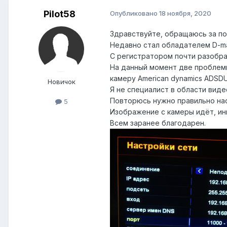
Pilot58
Опубликовано
18 ноября, 2020
Здравствуйте, обращаюсь за п
Недавно стал обладателем D-max
С регистратором почти разобрал
На данный момент две проблемы
камеру American dynamics ADSD
Новичок
Я не специалист в области вид
Повторюсь нужно правильно нас
5
Изображение с камеры идёт, ин
Всем заранее благодарен.