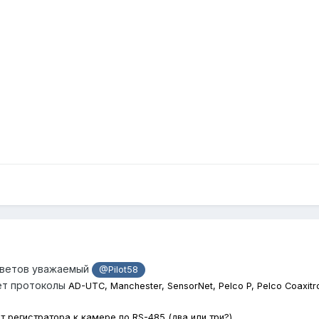
тветов уважаемый
@Pilot58
ет протоколы
AD-UTC, Manchester, SensorNet, Pelco P, Pelco Coaxitr
т регистратора к камере по RS-485 (два или три?)