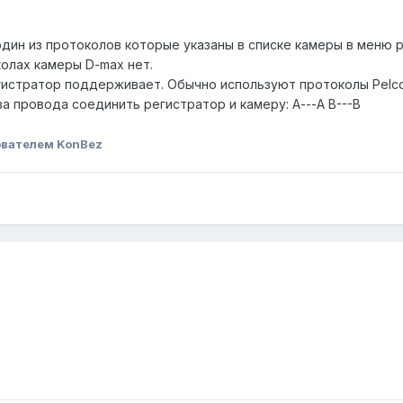
один из протоколов которые указаны в списке камеры в меню 
колах камеры D-max нет.
егистратор поддерживает. Обычно используют протоколы Pelco
а провода соединить регистратор и камеру: А---А B---B
вателем KonBez