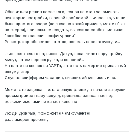
Обновиться решил после того, как он не стал запоминать
некоторые настройки, главной проблемой явилось то, что не
было простого юзера (не знаю по какой причине, может был
но стерся), при попытке создать, вылазило сообщение типа:
"ошибка сохранения конфигурации"
Регистратор обновился штатно, пошел в перезагрузку, и...
...все: заставка с надписью Дахуа, показывает пару-тройку
минут, затем перезагрузка, и по новой...
На плате ни кнопок ни УАРТа, зато есть намертво припаянный
аккумулятор
Слушал сниффером часа два, никаких айпишников и пр.
Может это зацепка - вставленную флешку в начале загрузки
просматривает пару секунд, прошивка записанная под
всякими именами не канает конечно
ЛЮДИ ДОБРЫЕ, ПОМОЖИТЕ ЧЕМ СУМЕЕТЕ!
p.s. ламеров прокляну