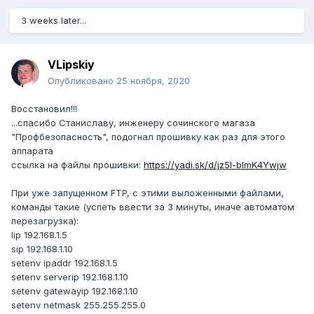
3 weeks later...
VLipskiy
Опубликовано
25 ноября, 2020
Восстановил!!!
...спасибо Станиславу, инженеру сочинского магаза
"Профбезопасность", подогнал прошивку как раз для этого
аппарата
ссылка на файлы прошивки:
https://yadi.sk/d/jz5l-bImK4Ywjw
При уже запущенном FTP, с этими выложенными файлами,
команды такие (успеть ввести за 3 минуты, иначе автоматом
перезагрузка):
lip 192.168.1.5
sip 192.168.1.10
setenv ipaddr 192.168.1.5
setenv serverip 192.168.1.10
setenv gatewayip 192.168.1.10
setenv netmask 255.255.255.0