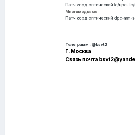
Патч корд оптический lc/upc- lc
Многомодовые
:
Патч корд оптический dpc-mm-s
Телеграмм
:
@bsvt2
Г. Москва
Связь почта bsvt2@yande