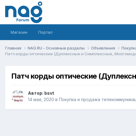
Магазин
Портал
Главная
NAG.RU - Основные разделы
Объявления
Покупк
Патч корды оптические (Дуплексные и Симплексные, Многомодо
Патч корды оптические (Дуплекс
Автор:
bsvt
14 мая, 2020
в
Покупка и продажа телекоммуника