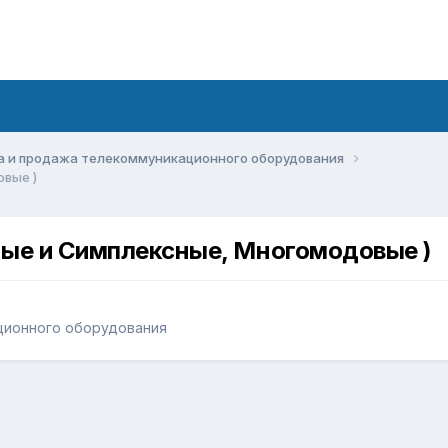
а и продажа телекоммуникационного оборудования
вые )
ные и Симплексные, Многомодовые )
ционного оборудования