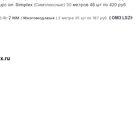
/upc sm
Simplex
(Симплексные)
50
метров 48 шт по 420 руб
c-lc-2
( OM3 LSZH
ММ
(
Многомодовые
) 2 метра 35 шт по 187 руб
x.
ru