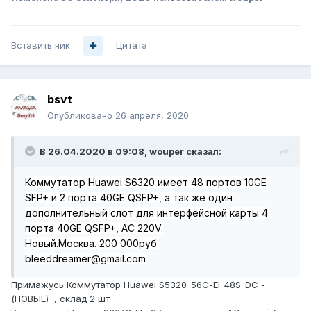
Вставить ник
Цитата
bsvt
Опубликовано
26 апреля, 2020
В 26.04.2020 в 09:08,
wouper
сказал:
Коммутатор Huawei S6320 имеет 48 портов 10GE
SFP+ и 2 порта 40GE QSFP+, а так же один
дополнительный слот для интерфейсной карты 4
порта 40GE QSFP+, AC 220V.
Новый.Москва. 200 000руб.
bleeddreamer@gmail.com
Примажусь Коммутатор Нuаwеi S5320-56С-ЕI-48S-DС -
(НОВЫЕ) , склад 2 шт