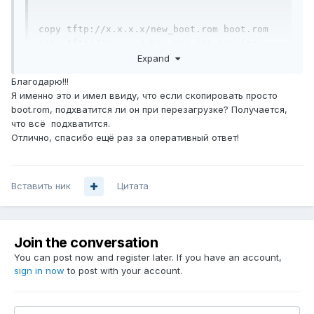
copy tftp://x.x.x.x/new_boot.rom boot.rom

copy tftp://x.x.x.x/new_nos.img nos.img

write

Expand
reload
Благодарю!!!
Я именно это и имел ввиду, что если скопировать просто
boot.rom, подхватится ли он при перезагрузке? Получается,
что всё подхватится.
Отлично, спасибо ещё раз за оперативный ответ!
Вставить ник
Цитата
Join the conversation
You can post now and register later. If you have an account,
sign in now
to post with your account.