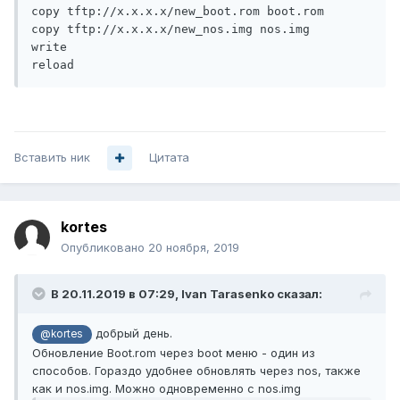
copy tftp://x.x.x.x/new_boot.rom boot.rom

copy tftp://x.x.x.x/new_nos.img nos.img

write

reload
Вставить ник
Цитата
kortes
Опубликовано
20 ноября, 2019
В 20.11.2019 в 07:29,
Ivan Tarasenko
сказал:
добрый день.
@kortes
Обновление Boot.rom через boot меню - один из
способов. Гораздо удобнее обновлять через nos, также
как и nos.img. Можно одновременно с nos.img