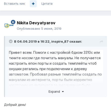
Вставить ник
Цитата
Nikita Devyatyarov
Опубликовано
5 июня, 2019
В 04.06.2019 в 16:22,
inspire_87
сказал:
Привет всем. Помоги с настройкой бдком 3310с или
ткните носом где почитать мануалы. Не получается
настроить епон порты и создать темплейты чтоб
онушки регались при подключении к дереву
автоматом. Пробовал разные темплейты создать по
мануалам из интернета, порты были корректно
настроены но интернета за онушками не было.
Второй вопрос: нужно ли навешивать каждой онушке
Expand
айпи адрес? Вот базовый конфиг олт, после
неудачных попыток олт сбросил в ноль и настроил
Добрый день!
все что нужно, кроме епон портов и темплейтов: