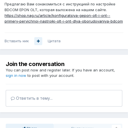
Предлагаю Вам ознакомиться с инструкцией по настройке
BDCOM EPON OLT, которая выложена на нашем сайте.
https://shop.nag.ru/article/konfiguratsiya-gepon-olt-i-ont--
primery-pervichnoj-nastrojki-olt-i-ont-dlya-oborudovaniya-bdcom
Вставить ник
Цитата
Join the conversation
You can post now and register later. If you have an account,
sign in now
to post with your account.
Ответить в тему...