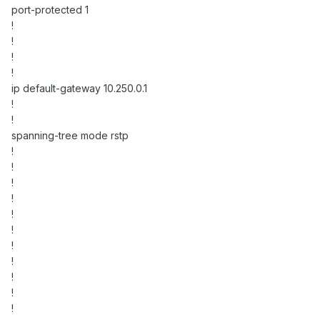
port-protected 1
!
!
!
!
ip default-gateway 10.250.0.1
!
!
spanning-tree mode rstp
!
!
!
!
!
!
!
!
!
!
!