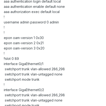
aaa authentication login default local
aaa authentication enable default none
aaa authorization exec default local
!
username admin password 0 admin
!
!
epon oam-version 1 0x30
epon oam-version 2 0x21
epon oam-version 3 0x20
!
!!slot 0 89
interface GigaEthernet0/1
switchport trunk vlan-allowed 286,298
switchport trunk vlan-untagged none
switchport mode trunk
!
interface GigaEthernet0/2
switchport trunk vlan-allowed 286,298
switchport trunk vlan-untagged none
switchport mode trunk