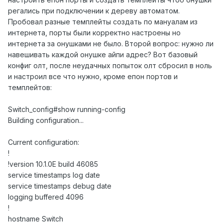
регались при подключении к дереву автоматом.
Пробовал разные темплейты создать по мануалам из
интернета, порты были корректно настроены но
интернета за онушками не было. Второй вопрос: нужно ли
навешивать каждой онушке айпи адрес? Вот базовый
конфиг олт, после неудачных попыток олт сбросил в ноль
и настроил все что нужно, кроме епон портов и
темплейтов:
Switch_config#show running-config
Building configuration...
Current configuration:
!
!version 10.1.0E build 46085
service timestamps log date
service timestamps debug date
logging buffered 4096
!
hostname Switch