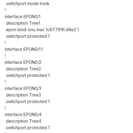
switchport mode trunk
!
interface EPON0/1
description Tree1
epon bind-onu mac 1c87.7916.d9e2 1
switchport protected 1
!
interface EPON0/1:1
!
interface EPON0/2
description Tree2
switchport protected 1
!
interface EPON0/3
description Tree3
switchport protected 1
!
interface EPON0/4
description Tree4
switchport protected 1