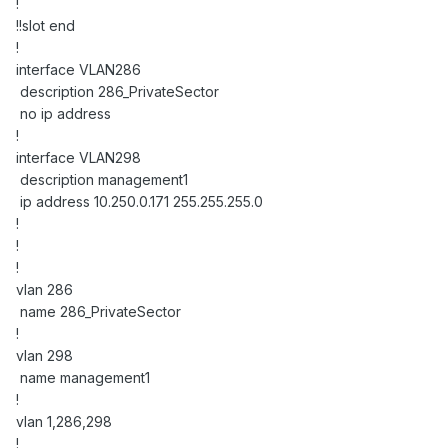
!
!!slot end
!
interface VLAN286
description 286_PrivateSector
no ip address
!
interface VLAN298
description management1
ip address 10.250.0.171 255.255.255.0
!
!
!
vlan 286
name 286_PrivateSector
!
vlan 298
name management1
!
vlan 1,286,298
!