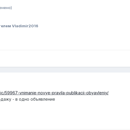
енено)
елем Vladimir2016
opic/59967-vnimanie-novye-pravila-publikacii-obyavleniy/
одажу - в одно объявление