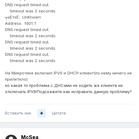
DNS request timed out.
timeout was 2 seconds.
╤хЁтхЁ: UnKnown
Address: fd01::1
DNS request timed out.
timeout was 2 seconds.
DNS request timed out.
timeout was 2 seconds.
DNS request timed out.
timeout was 2 seconds.
На Микротике включил IPV6 и DHCP-клиент(по нему ничего не
прилетело)
но какая то проблема с ДНСами не ходить же клиента не
отключать IPV6!Подскажите как исправить данную проблему?
Вставить ник
Цитата
McSea