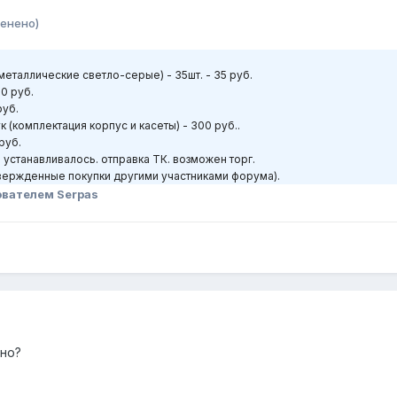
енено)
металлические светло-серые) - 35шт. - 35 руб.
30 руб.
руб.
к (комплектация корпус и касеты) - 300 руб..
руб.
 устанавливалось. отправка ТК. возможен торг.
твержденные покупки другими участниками форума).
вателем Serpas
жно?