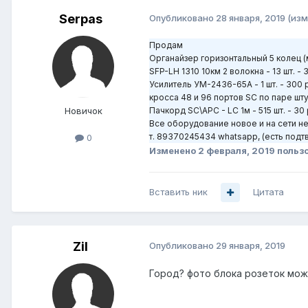
Serpas
Опубликовано
28 января, 2019
(изм
Продам
Органайзер горизонтальный 5 колец (
SFP-LH 1310 10км 2 волокна - 13 шт. - 
Усилитель УМ-2436-65А - 1 шт. - 300 
кросса 48 и 96 портов SC по паре шту
Новичок
Пачкорд SC\APC - LC 1м - 515 шт. - 30 
Все оборудование новое и на сети не
т. 89370245434 whatsapp, (есть под
0
Изменено
2 февраля, 2019
пользо
Вставить ник
Цитата
Zil
Опубликовано
29 января, 2019
Город? фото блока розеток мо