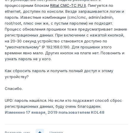
процессорным блоком
Rittal CMC-TC PU II
. Пингуется по
ethernet, доступен по консоли. Везде запрашивается логин и
пароль. Известные комбинации (cmc/cmc, admin/admin,
root/root, плюс они же, с пустым паролем) не подходят.
Процесс обновления прошивки тоже предусматривает знание
регистрационных данных. При включении с нажатой кнопкой,
на 20-30 секунд устройство становится доступно по
"умолчательному" IP 192.168.0.190. Для прошивки этого
времени явно мало. Других кнопок на плате нет. Позвонить и
узнать пароль не у кого.
Как сбросить пароль и получить полный доступ к этому
устройству?
Спасибо.
UPD: пароль нашёлся. Но если кто подскажет способ сброс
регистрационных данных, буду очень благодарен.
Изменено
17 января, 2019
пользователем KOL48
Вставить ник
Цитата