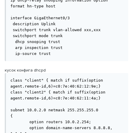
ip dhcp-relay snooping information option 
format hn-type host

interface GigaEthernet0/3

 description Uplink

 switchport trunk vlan-allowed xxx,xxx

 switchport mode trunk

  dhcp snooping trust

  arp inspection trust

  ip-source trust
кусок конфига dhcp d
class "client" { match if suffix(option 
agent.remote-id,6)=c0:7e:40:62:12:9e;}

class "client2" { match if suffix(option 
agent.remote-id,6)=c0:7e:40:62:11:4a;}

subnet 10.0.2.0 netmask 255.255.255.0

{

        option routers 10.0.2.254;

        option domain-name-servers 8.8.8.8, 