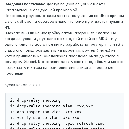
Внедряем постепенно доступ по дхцп опция 82 в сети.
Столкнулись с следующей проблемой.
Некоторые роутеры отказываются получать ип по dhcp причем
в логах dhcpd на сервере видно что клиенту отдается нужный
ип.
Вначале пиняли на настройку олтов, dhcpd и так далее. Но
когда запускали двух клиентов с одной и той же MDU - и у
одного клиента все с пол пинка заработало (роутер тп-линк) а
у другого пришлось делать на pppoe т.к. роутер (Нетис) не
хотел принимать ип. Аналогичная проблема была до этого с
роутером Xiaomi. Кто сталкивался может с подобным и может
подсказать в каком направлении двигаться для решения
проблемы.
Кусок конфига ОЛТ
ip dhcp-relay snooping

ip dhcp-relay snooping vlan  xxx,xxx

ip arp inspection vlan  xxx,xxx

ip verify source vlan  xxx,xxx

ip dhcp-relay snooping rapid-refresh-bind
