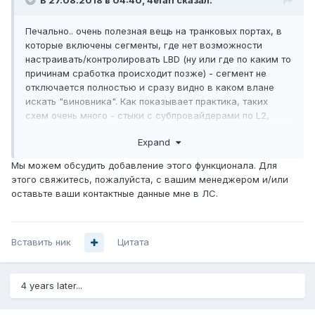
В 27.08.2018 в 04:40,
4efan
сказал:
Печально.. очень полезная вещь на транковых портах, в
которые включены сегменты, где нет возможности
настраивать/контролировать LBD (ну или где по каким то
причинам сработка происходит позже) - сегмент не
отключается полностью и сразу видно в каком влане
искать "виновника". Как показывает практика, таких
схем очень много - стыки с субпровайдерами по L2,
зоопарк вендоров и тд. Сейчас меняем коммутаторы на
Expand
агрегации доступа D-link (у ко
Мы можем обсудить добавление этого функционала. Для
этого свяжитесь, пожалуйста, с вашим менеджером и/или
оставьте ваши контактные данные мне в ЛС.
Вставить ник
Цитата
4 years later...