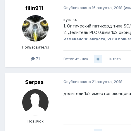
filin911
Опубликовано
16 августа, 2018
(из
куплю:
1. Оптический патчкорд типа SC
2. Делитель PLC 0.9мм 1x2 окон
Изменено
16 августа, 2018
пользо
Пользователи
71
Вставить ник
Цитата
Serpas
Опубликовано
21 августа, 2018
делители 1х2 имеются оконцова
Новичок