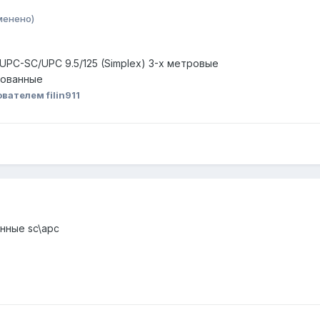
менено)
/UPC-SC/UPC 9.5/125 (Simplex) 3-х метровые
цованные
вателем filin911
нные sc\apc