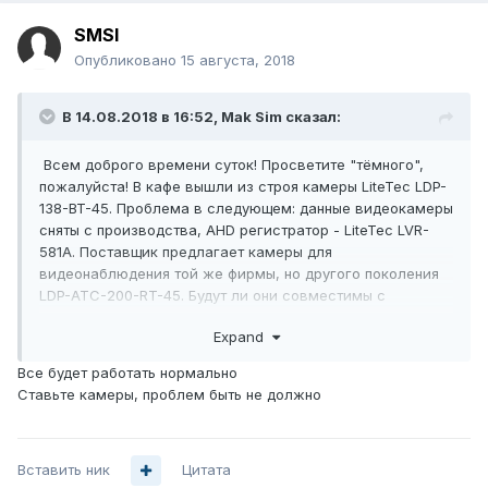
SMSI
Опубликовано
15 августа, 2018
В 14.08.2018 в 16:52,
Mak Sim
сказал:
Всем доброго времени суток! Просветите "тёмного",
пожалуйста! В кафе вышли из строя камеры LiteTec LDP-
138-BT-45. Проблема в следующем: данные видеокамеры
сняты с производства, AHD регистратор - LiteTec LVR-
581A. Поставщик предлагает камеры для
видеонаблюдения той же фирмы, но другого поколения
LDP-ATC-200-RT-45. Будут ли они совместимы с
прежним регистратором? Есть ли какие-либо тонкости в
Expand
данном оборудовании? Заранее благодарен.
Все будет работать нормально
Ставьте камеры, проблем быть не должно
Вставить ник
Цитата