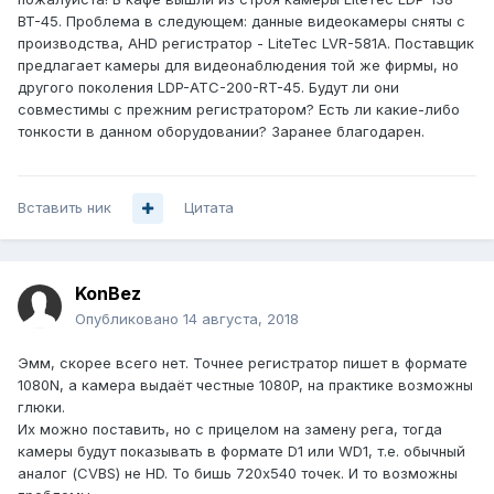
BT-45. Проблема в следующем: данные видеокамеры сняты с
производства, AHD регистратор - LiteTec LVR-581A. Поставщик
предлагает камеры для видеонаблюдения той же фирмы, но
другого поколения LDP-ATC-200-RT-45. Будут ли они
совместимы с прежним регистратором? Есть ли какие-либо
тонкости в данном оборудовании? Заранее благодарен.
Вставить ник
Цитата
KonBez
Опубликовано
14 августа, 2018
Эмм, скорее всего нет. Точнее регистратор пишет в формате
1080N, а камера выдаёт честные 1080P, на практике возможны
глюки.
Их можно поставить, но с прицелом на замену рега, тогда
камеры будут показывать в формате D1 или WD1, т.е. обычный
аналог (CVBS) не HD. То бишь 720х540 точек. И то возможны