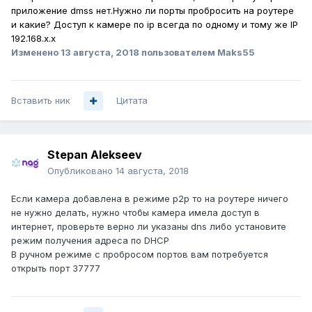
приложение dmss нет.Нужно ли порты пробросить на роутере
и какие? Доступ к камере по ip всегда по одному и тому же IP
192.168.х.х
Изменено
13 августа, 2018
пользователем Maks55
Вставить ник
Цитата
Stepan Alekseev
Опубликовано
14 августа, 2018
Если камера добавлена в режиме p2p то на роутере ничего
не нужно делать, нужно чтобы камера имела доступ в
интернет, проверьте верно ли указаны dns либо установите
режим получения адреса по DHCP
В ручном режиме с пробросом портов вам потребуется
открыть порт 37777