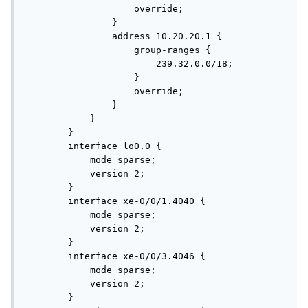
                    override;

                }                       

                address 10.20.20.1 {

                    group-ranges {

                        239.32.0.0/18;

                    }

                    override;

                }

            }

        }

        interface lo0.0 {

            mode sparse;

            version 2;

        }

        interface xe-0/0/1.4040 {

            mode sparse;

            version 2;

        }

        interface xe-0/0/3.4046 {

            mode sparse;

            version 2;

        }
