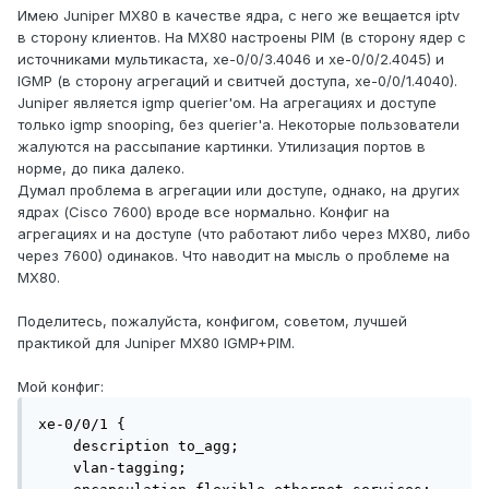
Имею Juniper MX80 в качестве ядра, с него же вещается iptv
в сторону клиентов. На MX80 настроены PIM (в сторону ядер с
источниками мультикаста, xe-0/0/3.4046 и xe-0/0/2.4045) и
IGMP (в сторону агрегаций и свитчей доступа, xe-0/0/1.4040).
Juniper является igmp querier'ом. На агрегациях и доступе
только igmp snooping, без querier'a. Некоторые пользователи
жалуются на рассыпание картинки. Утилизация портов в
норме, до пика далеко.
Думал проблема в агрегации или доступе, однако, на других
ядрах (Cisco 7600) вроде все нормально. Конфиг на
агрегациях и на доступе (что работают либо через MX80, либо
через 7600) одинаков. Что наводит на мысль о проблеме на
MX80.
Поделитесь, пожалуйста, конфигом, советом, лучшей
практикой для Juniper MX80 IGMP+PIM.
Мой конфиг:
xe-0/0/1 {

    description to_agg;

    vlan-tagging;
