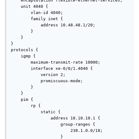
    encapsulation flexible-ethernet-services;

    unit 4040 {

        vlan-id 4040;

        family inet {

            address 10.48.48.1/20;

        }

    }

}

protocols {

    igmp {

        maximum-transmit-rate 10000;

        interface xe-0/0/1.4040 {

            version 2;

            promiscuous-mode;

        }                               

    }

    pim {

        rp {

            static {

                address 10.10.10.1 {

                    group-ranges {

                        238.1.0.0/18;

                    }
