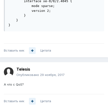
        interface xe-0/0/2.4045 {

            mode sparse;

            version 2;

        }

    }

}
Вставить ник
Цитата
Telesis
Опубликовано
29 ноября, 2017
А что с QoS?
Вставить ник
Цитата