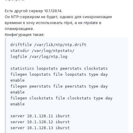
Есть другой сервер 10.1.128.14.
Он NTP-сервером не будет, однако для синхронизации
времени я хочу использовать ntpd, а не ntpdate в
планировщике.
Конфигурация такая:
driftfile /var/lib/ntp/ntp.drift

statsdir /var/log/ntpstats/

logfile /var/log/ntp.log

statistics loopstats peerstats clockstats

filegen loopstats file loopstats type day 
enable

filegen peerstats file peerstats type day 
enable

filegen clockstats file clockstats type day 
enable

server 10.1.128.11 iburst

server 10.1.128.12 iburst

server 10.1.128.13 iburst
