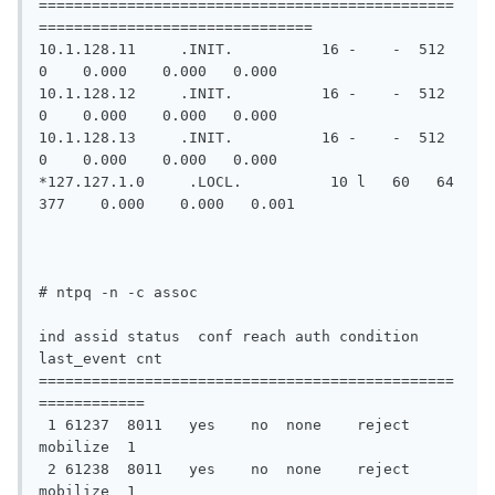
===============================================
===============================

10.1.128.11     .INIT.          16 -    -  512    
0    0.000    0.000   0.000

10.1.128.12     .INIT.          16 -    -  512    
0    0.000    0.000   0.000

10.1.128.13     .INIT.          16 -    -  512    
0    0.000    0.000   0.000

*127.127.1.0     .LOCL.          10 l   60   64  
377    0.000    0.000   0.001

# ntpq -n -c assoc

ind assid status  conf reach auth condition  
last_event cnt

===============================================
============

 1 61237  8011   yes    no  none    reject    
mobilize  1

 2 61238  8011   yes    no  none    reject    
mobilize  1
