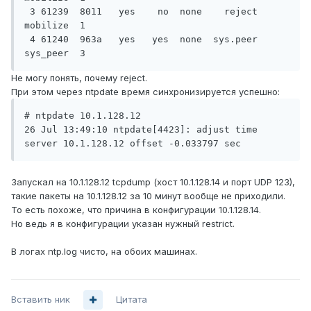
 3 61239  8011   yes    no  none    reject    
mobilize  1

 4 61240  963a   yes   yes  none  sys.peer    
Не могу понять, почему reject.
При этом через ntpdate время синхронизируется успешно:
# ntpdate 10.1.128.12   

26 Jul 13:49:10 ntpdate[4423]: adjust time 
Запускал на 10.1.128.12 tcpdump (хост 10.1.128.14 и порт UDP 123),
такие пакеты на 10.1.128.12 за 10 минут вообще не приходили.
То есть похоже, что причина в конфигурации 10.1.128.14.
Но ведь я в конфигурации указан нужный restrict.
В логах ntp.log чисто, на обоих машинах.
Вставить ник
Цитата