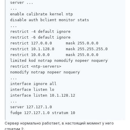
server ...

...

enable calibrate kernel ntp

disable auth bclient monitor stats

...

restrict -4 default ignore

restrict -6 default ignore

restrict 127.0.0.0      mask 255.0.0.0

restrict 10.1.128.0     mask 255.255.255.0

restrict 10.0.0.0       mask 255.0.0.0      
limited kod notrap nomodify nopeer noquery

restrict <ntp-servers>                      
nomodify notrap nopeer noquery

...

interface ignore all

interface listen lo

interface listen 10.1.128.12

...

server 127.127.1.0

Сервер нормально работает, в настоящий момент у него
стратум 2.