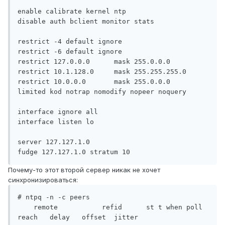
enable calibrate kernel ntp

disable auth bclient monitor stats

restrict -4 default ignore

restrict -6 default ignore

restrict 127.0.0.0      mask 255.0.0.0

restrict 10.1.128.0     mask 255.255.255.0

restrict 10.0.0.0       mask 255.0.0.0      
limited kod notrap nomodify nopeer noquery

interface ignore all

interface listen lo

server 127.127.1.0

Почему-то этот второй сервер никак не хочет
синхронизироваться:
# ntpq -n -c peers

    remote           refid      st t when poll 
reach   delay   offset  jitter
