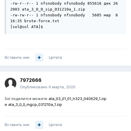
-rw-r--r-- 1 nfsnobody nfsnobody 855616 дек 26  
2003 ata_3_0_0_sip_031210a_1.zip

-rw-rw-r-- 1 nfsnobody nfsnobody   5605 мар  8 
16:35 brute-force.txt

[sol@sol ATA]$ 
Вставить ник
Цитата
7972666
Опубликовано
9 марта, 2020
Sol поделится можете
ata_03_01_01_h323_040629_1.zip
и ata_3_0_0_mgcp_031210a_1.zip
Вставить ник
Цитата