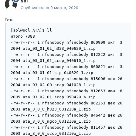
sol
Опубликовано
9 марта, 2020
Есть
[sol@sol ATA]$ ll

итого 7388

-rw-r--r-- 1 nfsnobody nfsnobody 860909 окт  3  
2004 ata_03_01_01_h323_040629_1.zip

-rw-r--r-- 1 nfsnobody nfsnobody 812222 окт  3  
2004 ata_03_01_01_sccp_040610_1.zip

-rw-r--r-- 1 nfsnobody nfsnobody 860821 окт  3  
2004 ata_03_01_01_sip_040629_1.zip

-rw-r--r-- 1 nfsnobody nfsnobody 815006 ноя 26  
2004 ata_03_02_00_sccp_041028_1.zip

-rw-r--r-- 1 nfsnobody nfsnobody 812653 июн  8  
2005 ata_03_02_01_sccp_050429_a.zip

-rw-r--r-- 1 nfsnobody nfsnobody 862253 дек 26  
2003 ata_3_0_0_h323_031210a_1.zip

-rw-r--r-- 1 nfsnobody nfsnobody 846442 дек 26  
2003 ata_3_0_0_mgcp_031210a_1.zip

-rw-r--r-- 1 nfsnobody nfsnobody 811457 дек 26  
2003 ata_3_0_0_sccp_031210a_1.zip
