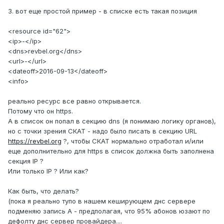
3. вот еще простой пример - в списке есть такая позиция
<resource id="62">
<ip>-</ip>
<dns>revbel.org</dns>
<url>-</url>
<dateoff>2016-09-13</dateoff>
<info>
реально ресурс все равно открывается.
Потому что он https.
А в список он попал в секцию dns (я понимаю логику органов),
но с точки зрения СКАТ - надо было писать в секцию URL
https://revbel.org
?, чтобы СКАТ нормально отработал и/или
еще дополнительно для https в список должна быть заполнена
секция IP ?
Или только IP ? Или как?
Как быть, что делать?
(пока я реально тупо в нашем кеширующем днс сервере
подменяю запись А - предполагая, что 95% абонов юзают по
дефолту днс сервер провайдера....