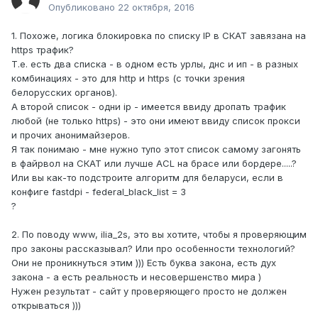
Опубликовано
22 октября, 2016
1. Похоже, логика блокировка по списку IP в СКАТ завязана на
https трафик?
Т.е. есть два списка - в одном есть урлы, днс и ип - в разных
комбинациях - это для http и https (c точки зрения
белорусских органов).
А второй список - одни ip - имеется ввиду дропать трафик
любой (не только https) - это они имеют ввиду список прокси
и прочих анонимайзеров.
Я так понимаю - мне нужно тупо этот список самому загонять
в файрвол на СКАТ или лучше ACL на брасе или бордере.....?
Или вы как-то подстроите алгоритм для беларуси, если в
конфиге fastdpi - federal_black_list = 3
?
2. По поводу www, ilia_2s, это вы хотите, чтобы я проверяющим
про законы рассказывал? Или про особенности технологий?
Они не проникнуться этим ))) Есть буква закона, есть дух
закона - а есть реальность и несовершенство мира )
Нужен результат - сайт у проверяющего просто не должен
открываться )))