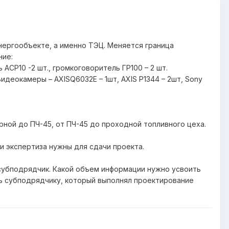
нергообъекте, а именно ТЭЦ. Меняется граница
ние:
 АСР10 -2 шт., громкоговоритель ГР100 – 2 шт.
Видеокамеры – AXISQ6032E – 1шт, AXIS P1344 – 2шт, Sony
ной до ПЧ-45, от ПЧ-45 до проходной топливного цеха.
и экспертиза нужны для сдачи проекта.
субподрядчик. Какой объем информации нужно усвоить
ть субподрядчику, который выполнял проектирование