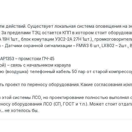
м действий. Существует локальная система оповещения на э
 За пределами ТЭЦ остается КПП в котором стоит оборудова
А 19Н 1шт., блок комутации УЗС2-2А 27Н 1шт.), громкоговоритель
 - Датчики охранной сигнализации – FMW3 6 шт, LX802 – 2шт., 
DAP1353 – промстоки ПЧ-45
ой) – связь с начальником караула
ю (воздушка) телефонный кабель 50 пар от старой компрессор
ь проект по переносу оборудования. Какие согласования и/ил
м этой системы ЛСО, но проектирование полностью выполнял 
еносу оборудования ЛСО (СП, ГОСТ и т.п.). Может стоит отда
. не хотелось бы.