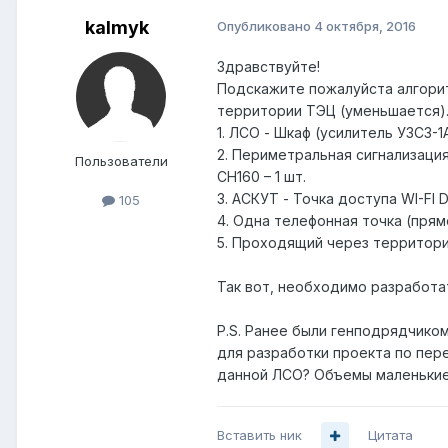
kalmyk
Опубликовано
4 октября, 2016
Здравствуйте!
Подскажите пожалуйста алгорит
территории ТЭЦ (уменьшается).
1. ЛСО - Шкаф (усилитель УЗС3-1
2. Периметральная сигнализация
Пользователи
CH160 – 1 шт.
3. АСКУТ - Точка доступа WI-FI 
105
4. Одна телефонная точка (прям
5. Проходящий через территори
Так вот, необходимо разработат
P.S. Ранее были генподрядчико
для разработки проекта по пер
данной ЛСО? Объемы маленькие..
Вставить ник
Цитата