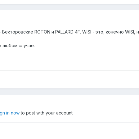
екторовские ROTON и PALLARD 4F. WISI - это, конечно WISI, но
 в любом случае.
ign in now
to post with your account.