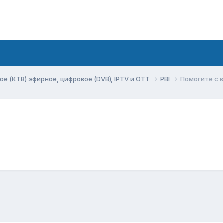
ое (КТВ) эфирное, цифровое (DVB), IPTV и OTT
PBI
Помогите с 