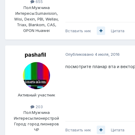
655
Пол:
Мужчина
Интересы:
Sumavision,
Wisi, Dexin, PBI, Wellav,
Triax, Blankom, CAS,
GPON Huawei
Вставить ник
Цитата
pashafil
Опубликовано
4 июля, 2016
посмотрите планар вта и векто
Активный участник
203
Пол:
Мужчина
Интересы:
пионерстрой
Город:
город пионеров
ЧР
Вставить ник
Цитата