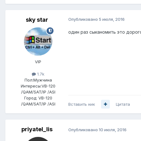
sky star
Опубликовано
5 июля, 2016
один раз сыканомить это дорого
VIP
1.7k
Пол:
Мужчина
Интересы:
VB-120
/QAM/SAT/IP /ASI
Город:
VB-120
/QAM/SAT/IP /ASI
Вставить ник
Цитата
priyatel_lis
Опубликовано
10 июля, 2016