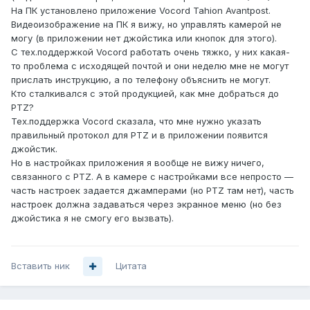
На ПК установлено приложение Vocord Tahion Avantpost.
Видеоизображение на ПК я вижу, но управлять камерой не
могу (в приложении нет джойстика или кнопок для этого).
С тех.поддержкой Vocord работать очень тяжко, у них какая-
то проблема с исходящей почтой и они неделю мне не могут
прислать инструкцию, а по телефону объяснить не могут.
Кто сталкивался с этой продукцией, как мне добраться до
PTZ?
Тех.поддержка Vocord сказала, что мне нужно указать
правильный протокол для PTZ и в приложении появится
джойстик.
Но в настройках приложения я вообще не вижу ничего,
связанного с PTZ. А в камере с настройками все непросто —
часть настроек задается джамперами (но PTZ там нет), часть
настроек должна задаваться через экранное меню (но без
джойстика я не смогу его вызвать).
Вставить ник
Цитата