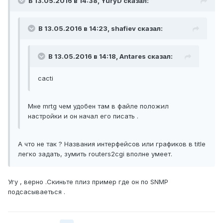
В 13.05.2016 в 14:38, YuryD сказал:
В 13.05.2016 в 14:23, shafiev сказал:
В 13.05.2016 в 14:18, Antares сказал:
cacti
Мне mrtg чем удобен там в файле положил
настройки и он начал его писать .
А что не так ? Названия интерфейсов или графиков в title
легко задать, зумить routers2cgi вполне умеет.
Угу , верно .Скиньте плиз пример где он по SNMP
подсасываеться .