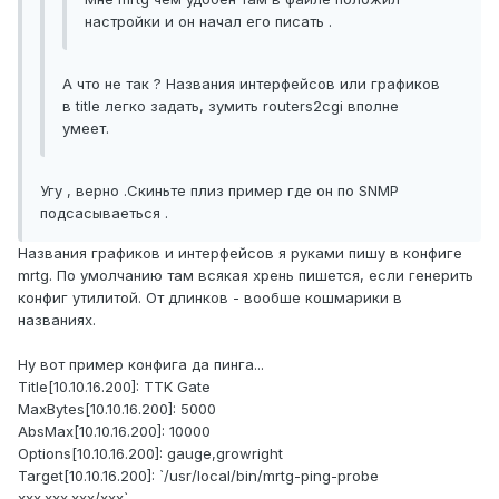
настройки и он начал его писать .
А что не так ? Названия интерфейсов или графиков
в title легко задать, зумить routers2cgi вполне
умеет.
Угу , верно .Скиньте плиз пример где он по SNMP
подсасываеться .
Названия графиков и интерфейсов я руками пишу в конфиге
mrtg. По умолчанию там всякая хрень пишется, если генерить
конфиг утилитой. От длинков - вообше кошмарики в
названиях.
Ну вот пример конфига да пинга...
Title[10.10.16.200]: TTK Gate
MaxBytes[10.10.16.200]: 5000
AbsMax[10.10.16.200]: 10000
Options[10.10.16.200]: gauge,growright
Target[10.10.16.200]: `/usr/local/bin/mrtg-ping-probe
xxx.xxx.xxx/xxx`