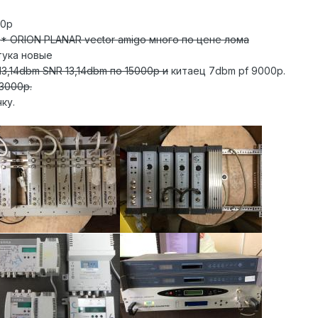
00р
 ORION PLANAR vector amigo много по цене лома
тука новые
13,14dbm SNR 13,14dbm по 15000р и
китаец 7dbm pf 9000р.
3000р.
ку.