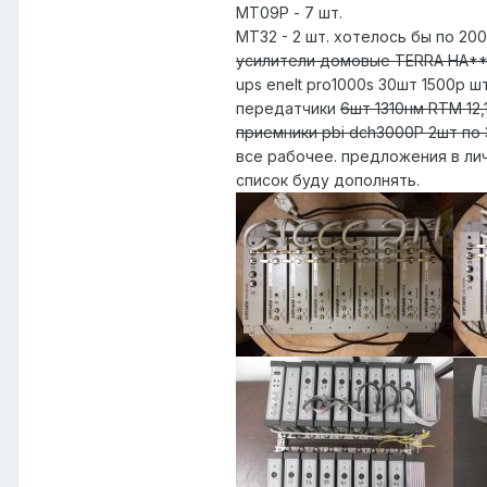
МТ09Р - 7 шт.
МТ32 - 2 шт. хотелось бы по 20
усилители домовые TERRA HA***
ups enelt pro1000s 30шт 1500р ш
передатчики
6шт 1310нм RTM 12,
приемники pbi dch3000P 2шт по 
все рабочее. предложения в лич
список буду дополнять.