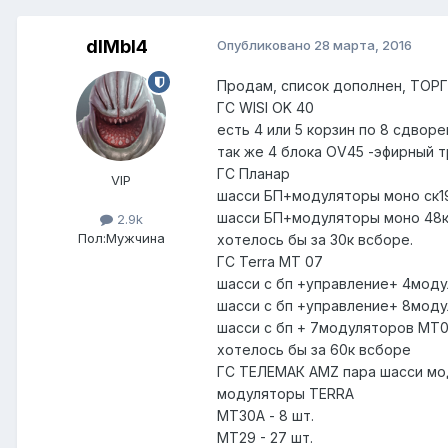
dIMbI4
Опубликовано
28 марта, 2016
Продам, список дополнен, ТОРГ
ГС WISI OK 40
есть 4 или 5 корзин по 8 сдвор
так же 4 блока OV45 -эфирный 
ГС Планар
VIP
шасси БП+модуляторы моно ск19
шасси БП+модуляторы моно 48к 
2.9k
Пол:
Мужчина
хотелось бы за 30к всборе.
ГС Terra MT 07
шасси с бп +управление+ 4мод
шасси с бп +управление+ 8мод
шасси с бп + 7модуляторов MT
хотелось бы за 60к всборе
ГС ТЕЛЕМАК AMZ пара шасси мод
модуляторы TERRA
МТ30А - 8 шт.
МТ29 - 27 шт.