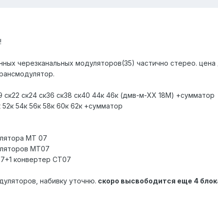
!
енных черезканальных модуляторов(35) частично стерео. цена 
трансмодулятор.
 ск22 ск24 ск36 ск38 ск40 44к 46к (дмв-м-ХХ 18М) +сумматор
52к 54к 56к 58к 60к 62к +сумматор
улятора MT 07
уляторов MT07
07+1 конвертер CT07
уляторов, набивку уточню.
скоро высвободится еще 4 блок