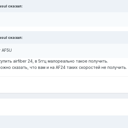
asul сказал:
asul сказал:
r AF5U
пить airfiber 24, в 5ггц малореально такое получить.
ожно сказать, что вам и на AF24 таких скоростей не получит