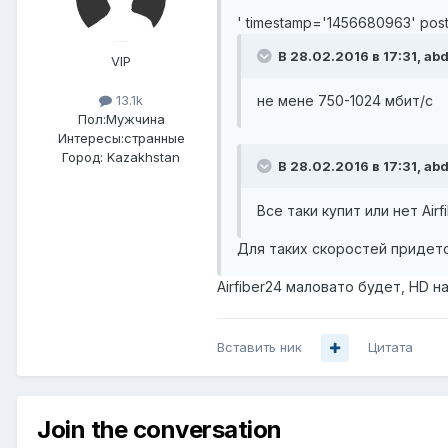
' timestamp='1456680963' pos
В 28.02.2016 в 17:31, ab
VIP
не мене 750-1024 мбит/с
13.1k
Пол:
Мужчина
Интересы:
странные
Город:
Kazakhstan
В 28.02.2016 в 17:31, ab
Все таки купит или нет Airf
Для таких скоростей придется
Airfiber24 маловато будет, HD н
Вставить ник
Цитата
Join the conversation