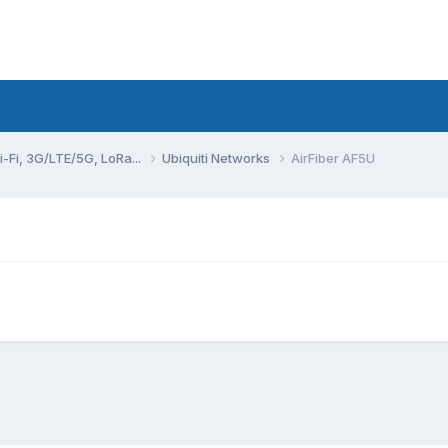
Fi, 3G/LTE/5G, LoRa...
Ubiquiti Networks
AirFiber AF5U