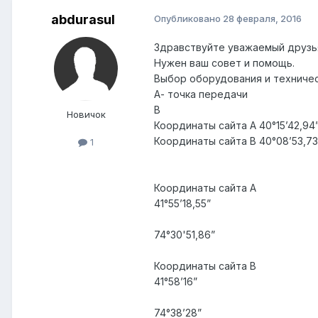
abdurasul
Опубликовано
28 февраля, 2016
Здравствуйте уважаемый друзь
Нужен ваш совет и помощь.
Выбор оборудования и техничес
А- точка передачи
В
Новичок
Координаты сайта A 40°15’42,94” 
Координаты сайта B 40°08’53,73”
1
Координаты сайта A
41°55’18,55”
74°30'51,86”
Координаты сайта B
41°58’16”
74°38’28”