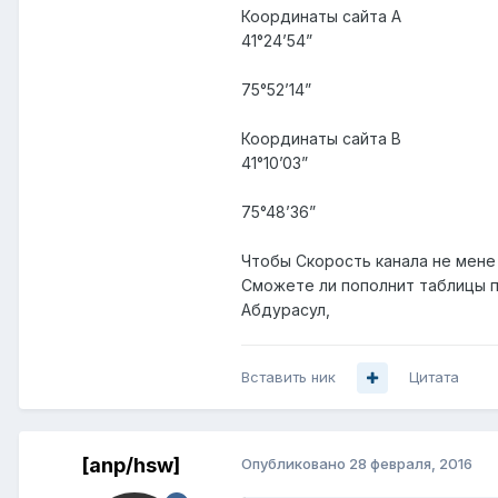
Координаты сайта A
41°24’54”
75°52’14”
Координаты сайта B
41°10’03”
75°48’36”
Чтобы Скорость канала не мене 
Сможете ли пополнит таблицы пр
Абдурасул,
Вставить ник
Цитата
[anp/hsw]
Опубликовано
28 февраля, 2016