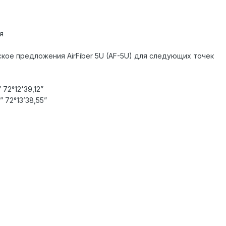
я
кое предложения AirFiber 5U (AF-5U) для следующих точек
72°12'39,12”
 72°13’38,55”