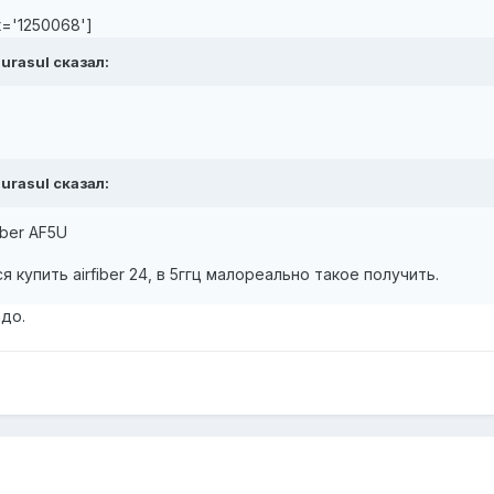
t='1250068']
durasul сказал:
durasul сказал:
iber AF5U
 купить airfiber 24, в 5ггц малореально такое получить.
адо.