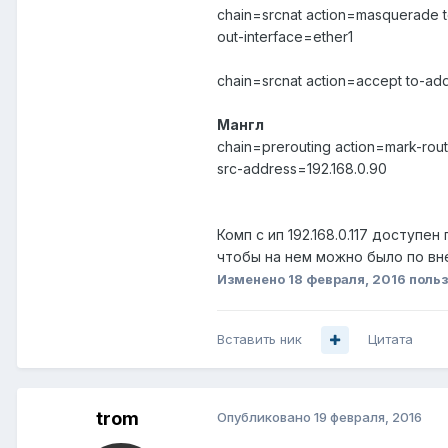
chain=srcnat action=masquerade to
out-interface=ether1
chain=srcnat action=accept to-ad
Мангл
chain=prerouting action=mark-ro
src-address=192.168.0.90
Комп с ип 192.168.0.117 доступе
чтобы на нем можно было по вне
Изменено
18 февраля, 2016
польз
Вставить ник
Цитата
trom
Опубликовано
19 февраля, 2016