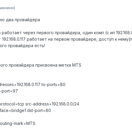
менено)
ено два провайдера
 работает через первого провайдера, один комп (с ип 192.168
192.168.0.117 работает на первом провайдере, доступ к нему(
ого провайдера есть!
орого провайдера присвоена метка MTS
dresses=192.168.0.117 to-ports=80
st-port=97
rotocol=tcp src-address=192.168.0.0/24
erface=bridge1 dst-port=80
 routing-mark=MTS