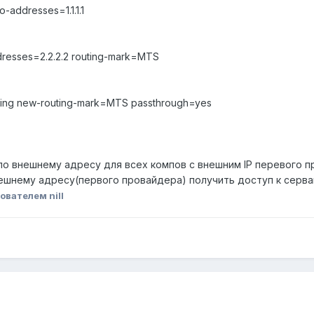
-addresses=1.1.1.1
dresses=2.2.2.2 routing-mark=MTS
uting new-routing-mark=MTS passthrough=yes
н по внешнему адресу для всех компов c внешним IP перевого пр
шнему адресу(первого провайдера) получить доступ к серваку 
ователем nill