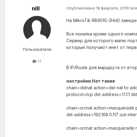
nill
Опубликовано
18 февраля, 2016
(из
На MikroTik RB951G-2HnD завед
Вся локалка кроме одного компа
Сервер для которого мапю порт 
которые получают инет от перв
Пользователи
17
В IP/Route для маршрута от вт
настройки Нат такие
chain=dstnat action=dst-nat to-ad
protocol=tcp dst-address=1.1.1.1 d
chain=srcnat action=masquerade p
dst-address=192.168.0.117 out-int
chain=srcnat action=masquerade