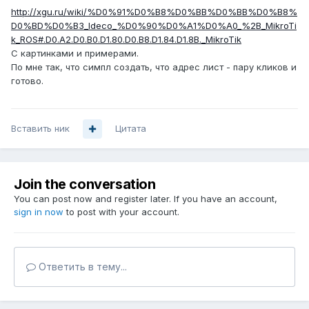
http://xgu.ru/wiki/%D0%91%D0%B8%D0%BB%D0%BB%D0%B8%
D0%BD%D0%B3_Ideco_%D0%90%D0%A1%D0%A0_%2B_MikroTi
k_ROS#.D0.A2.D0.B0.D1.80.D0.B8.D1.84.D1.8B._MikroTik
С картинками и примерами.
По мне так, что симпл создать, что адрес лист - пару кликов и
готово.
Вставить ник
Цитата
Join the conversation
You can post now and register later. If you have an account,
sign in now
to post with your account.
Ответить в тему...