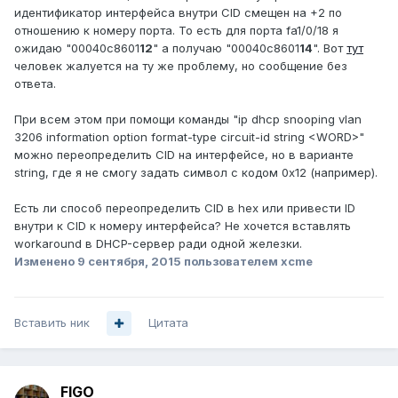
идентификатор интерфейса внутри CID смещен на +2 по
отношению к номеру порта. То есть для порта fa1/0/18 я
ожидаю "00040c8601
12
" а получаю "00040c8601
14
". Вот
тут
человек жалуется на ту же проблему, но сообщение без
ответа.
При всем этом при помощи команды "ip dhcp snooping vlan
3206 information option format-type circuit-id string <WORD>"
можно переопределить CID на интерфейсе, но в варианте
string, где я не смогу задать символ с кодом 0x12 (например).
Есть ли способ переопределить CID в hex или привести ID
внутри к CID к номеру интерфейса? Не хочется вставлять
workaround в DHCP-сервер ради одной железки.
Изменено
9 сентября, 2015
пользователем xcme
Вставить ник
Цитата
FIGO