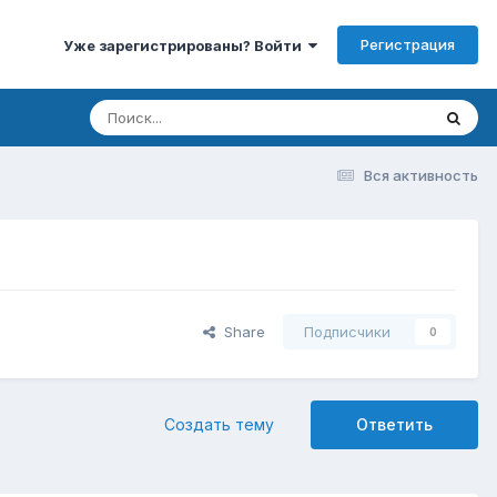
Регистрация
Уже зарегистрированы? Войти
Вся активность
Share
Подписчики
0
Создать тему
Ответить