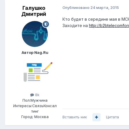
Галушко
Опубликовано
24 марта, 2015
Дмитрий
Кто будет в середине мая в МС
Заходите на
http://b2btelecomfo
Автор Nag.Ru
8k
Пол:
Мужчина
Интересы:
СвязьКонсал
тинг
Город:
Москва
Вставить ник
Цитата