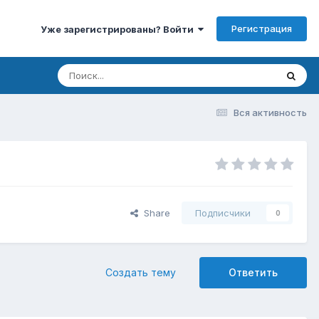
Регистрация
Уже зарегистрированы? Войти
Вся активность
Share
Подписчики
0
Создать тему
Ответить