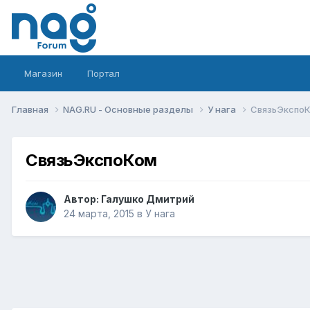
Магазин
Портал
Главная
NAG.RU - Основные разделы
У нага
СвязьЭкспо
СвязьЭкспоКом
Автор:
Галушко Дмитрий
24 марта, 2015
в
У нага