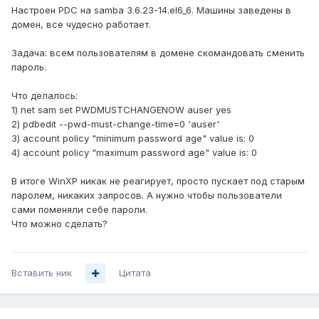
Настроен PDC на samba 3.6.23-14.el6_6. Машины заведены в
домен, все чудесно работает.
Задача: всем пользователям в домене скомандовать сменить
пароль.
Что делалось:
1) net sam set PWDMUSTCHANGENOW auser yes
2) pdbedit --pwd-must-change-time=0 'auser'
3) account policy "minimum password age" value is: 0
4) account policy "maximum password age" value is: 0
В итоге WinXP никак не реагирует, просто пускает под старым
паролем, никаких запросов. А нужно чтобы пользователи
сами поменяли себе пароли.
Что можно сделать?
Вставить ник
Цитата