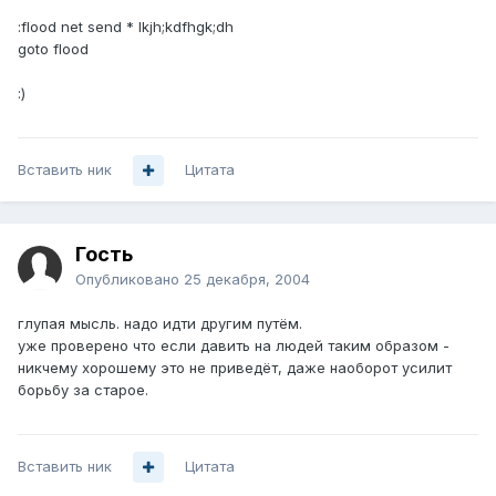
:flood net send * lkjh;kdfhgk;dh
goto flood
:)
Вставить ник
Цитата
Гость
Опубликовано
25 декабря, 2004
глупая мысль. надо идти другим путём.
уже проверено что если давить на людей таким образом -
никчему хорошему это не приведёт, даже наоборот усилит
борьбу за старое.
Вставить ник
Цитата