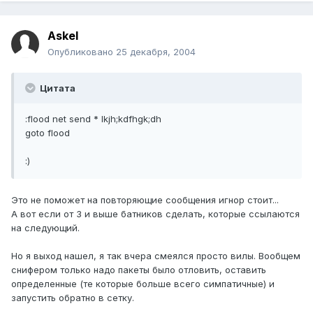
Askel
Опубликовано
25 декабря, 2004
Цитата
:flood net send * lkjh;kdfhgk;dh
goto flood
:)
Это не поможет на повторяющие сообщения игнор стоит...
А вот если от 3 и выше батников сделать, которые ссылаются
на следующий.
Но я выход нашел, я так вчера смеялся просто вилы. Вообщем
снифером только надо пакеты было отловить, оставить
определенные (те которые больше всего симпатичные) и
запустить обратно в сетку.