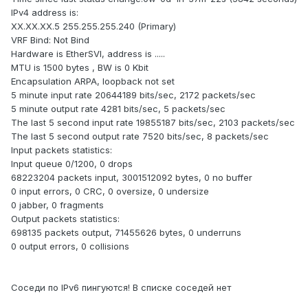
IPv4 address is:
XX.XX.XX.5 255.255.255.240 (Primary)
VRF Bind: Not Bind
Hardware is EtherSVI, address is .....
MTU is 1500 bytes , BW is 0 Kbit
Encapsulation ARPA, loopback not set
5 minute input rate 20644189 bits/sec, 2172 packets/sec
5 minute output rate 4281 bits/sec, 5 packets/sec
The last 5 second input rate 19855187 bits/sec, 2103 packets/sec
The last 5 second output rate 7520 bits/sec, 8 packets/sec
Input packets statistics:
Input queue 0/1200, 0 drops
68223204 packets input, 3001512092 bytes, 0 no buffer
0 input errors, 0 CRC, 0 oversize, 0 undersize
0 jabber, 0 fragments
Output packets statistics:
698135 packets output, 71455626 bytes, 0 underruns
0 output errors, 0 collisions
Соседи по IPv6 пингуются! В списке соседей нет