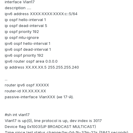
interface Vlan17
description .....
ipv6 address XXXX:XXXX:XXXX:c::5/64
ip ospf hello-interval 1
ip ospf dead-interval 5
ip ospf priority 192
ip ospf mtu-ignore
ipv6 ospf hello-interval 1
ipv6 ospf dead-interval 1
ipv6 ospf priority 192
ipv6 router ospf area 0.0.0.0
ip address XX.XX.XX.5 255.255.255.240
...
router ipv6 ospf XXXXX
router-id XX.XX.XX.XX
passive-interface VlanXXX (не 17-й).
#sh int vlan17
Vlan17 is up(0), line protocol is up, dev index is 3017
Device flag 0x1003(UP BROADCAST MULTICAST)
Time since last status change:0w-0d-1h-37m-22s (5842 seconds)