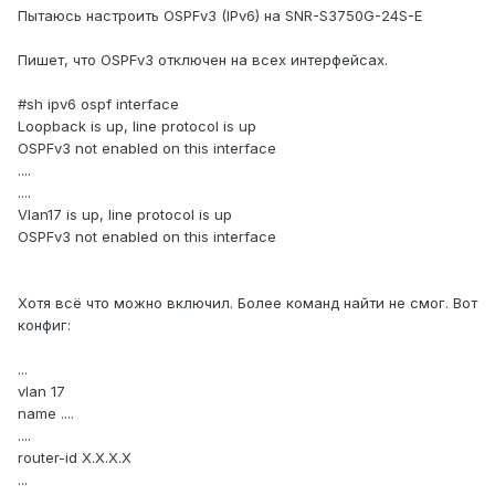
Пытаюсь настроить OSPFv3 (IPv6) на SNR-S3750G-24S-E
Пишет, что OSPFv3 отключен на всех интерфейсах.
#sh ipv6 ospf interface
Loopback is up, line protocol is up
OSPFv3 not enabled on this interface
....
....
Vlan17 is up, line protocol is up
OSPFv3 not enabled on this interface
Хотя всё что можно включил. Более команд найти не смог. Вот
конфиг:
...
vlan 17
name ....
....
router-id X.X.X.X
...