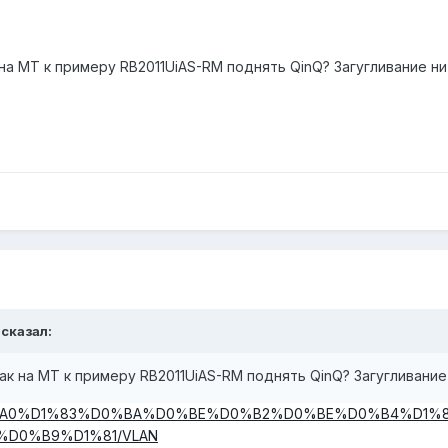
а MT к примеру RB2011UiAS-RM поднять QinQ? Загугливание ни
 сказал:
к на MT к примеру RB2011UiAS-RM поднять QinQ? Загугливание 
/wiki/%D0%A0%D1%83%D0%BA%D0%BE%D0%B2%D0%BE%D0%B4
D0%B9%D1%81/VLAN