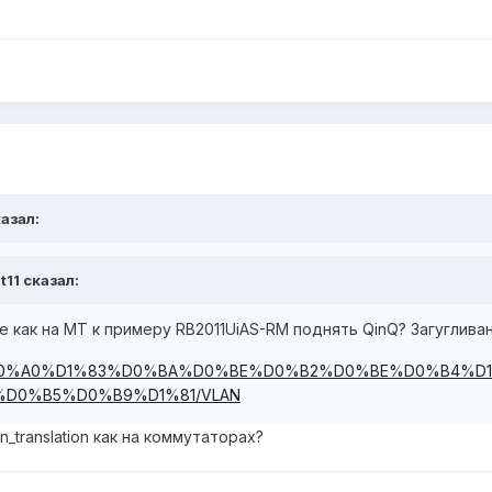
казал:
t11 сказал:
 как на MT к примеру RB2011UiAS-RM поднять QinQ? Загугливан
om/wiki/%D0%A0%D1%83%D0%BA%D0%BE%D0%B2%D0%BE%D0%
D0%B5%D0%B9%D1%81/VLAN
n_translation как на коммутаторах?