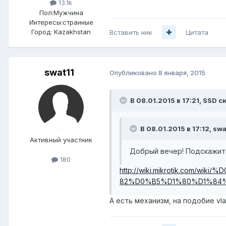
13.1k
Пол:
Мужчина
Интересы:
странные
Город:
Kazakhstan
Вставить ник
Цитата
swat11
Опубликовано
8 января, 2015
В 08.01.2015 в 17:21, SSD с
В 08.01.2015 в 17:12, swa
Активный участник
Добрый вечер! Подскажите
180
http://wiki.mikrotik.c
82%D0%B5%D1%80%D1%84%
А есть механизм, на подобие vla