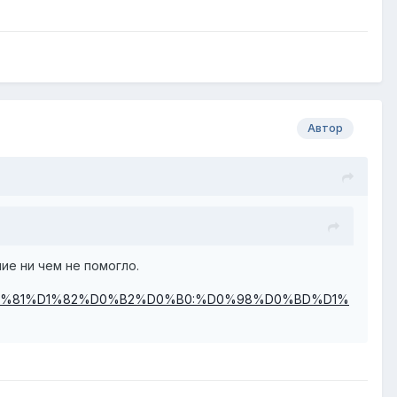
Автор
ие ни чем не помогло.
B4%D1%81%D1%82%D0%B2%D0%B0:%D0%98%D0%BD%D1%