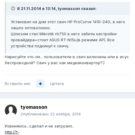
В 21.11.2014 в 13:14, tyomasson сказал:
Установил на дом этот свич HP ProCurve 1410-24G, в него
зашло оптоволокно.
Шлюзом стал Mikrotik rb750 в него забиты настройки
провайдера+стоит ASUS RT-N15u(в режиме AP). Все
устройства подкинул к cвичу.
Нарисуйте что-ли... пользователи в свич включены или в асус
беспроводкой? Свич у вас как медиаконвертор?:)
Вставить ник
Цитата
tyomasson
Опубликовано
22 ноября, 2014
Извиняюсь...сделал и не загрузил..
http://f-