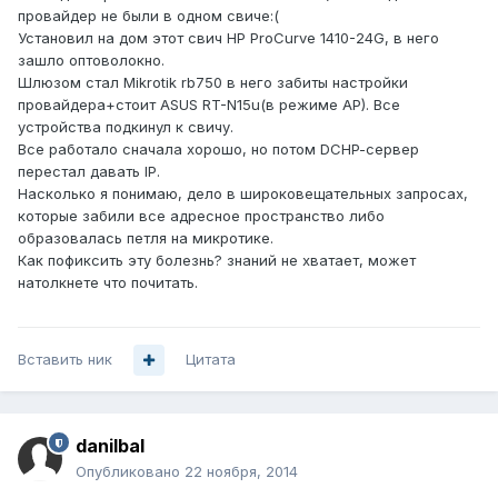
провайдер не были в одном свиче:(
Установил на дом этот свич HP ProCurve 1410-24G, в него
зашло оптоволокно.
Шлюзом стал Mikrotik rb750 в него забиты настройки
провайдера+стоит ASUS RT-N15u(в режиме AP). Все
устройства подкинул к cвичу.
Все работало сначала хорошо, но потом DCHP-cервер
перестал давать IP.
Насколько я понимаю, дело в широковещательных запросах,
которые забили все адресное пространство либо
образовалась петля на микротике.
Как пофиксить эту болезнь? знаний не хватает, может
натолкнете что почитать.
Вставить ник
Цитата
danilbal
Опубликовано
22 ноября, 2014