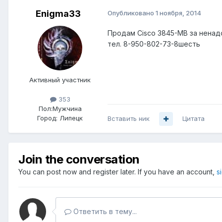
Enigma33
Опубликовано
1 ноября, 2014
Продам Cisco 3845-МВ за ненад
тел. 8-950-802-73-8шесть
Активный участник
353
Пол:
Мужчина
Город:
Липецк
Вставить ник
Цитата
Join the conversation
You can post now and register later. If you have an account,
s
Ответить в тему...