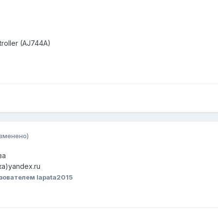
oller (AJ744A)
зменено)
ва
ка)yandex.ru
зователем lapata2015