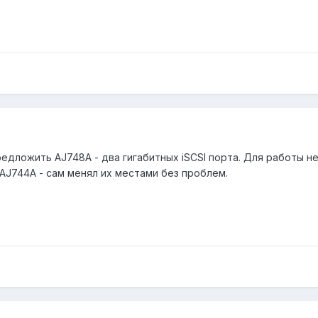
предложить AJ748A - два гигабитных iSCSI порта. Для работы н
AJ744A - сам менял их местами без проблем.