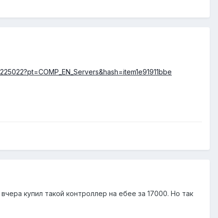
291225022?pt=COMP_EN_Servers&hash=item1e91911bbe
 вчера купил такой контроллер на ебее за 17000. Но так