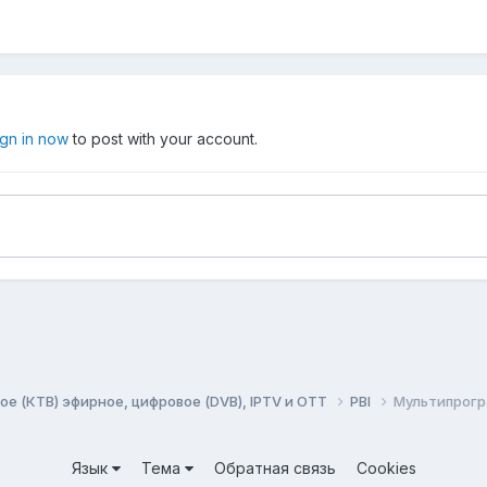
ign in now
to post with your account.
ое (КТВ) эфирное, цифровое (DVB), IPTV и OTT
PBI
Мультипрогр
Язык
Тема
Обратная связь
Cookies