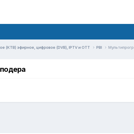
ое (КТВ) эфирное, цифровое (DVB), IPTV и OTT
PBI
Мультипрогр
сподера