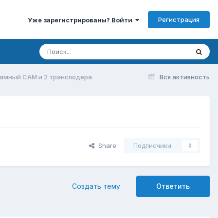
Регистрация
Уже зарегистрированы? Войти
амный CAM и 2 трансподера
Вся активность
Share
Подписчики
0
Создать тему
Ответить