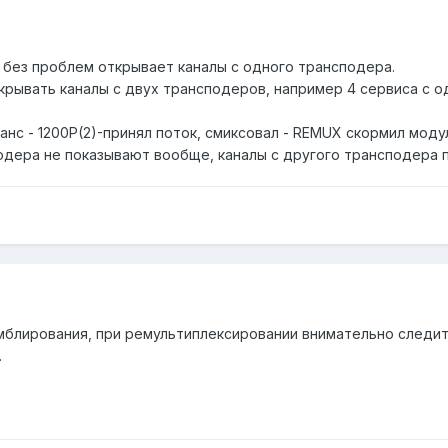
 без проблем открывает каналы с одного трансподера.
рывать каналы с двух трансподеров, например 4 сервиса с од
транс - 1200P(2)-принял поток, смиксовал - REMUX скормил мод
подера не показывают вообще, каналы с другого трансподера п
мблирования, при ремультиплексировании внимательно следит
.