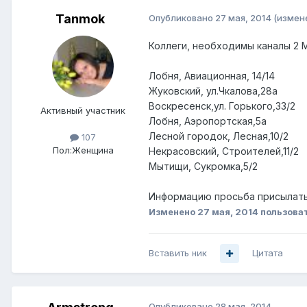
Tanmok
Опубликовано
27 мая, 2014
(измен
Коллеги, необходимы каналы 2
Лобня, Авиационная, 14/14
Жуковский, ул.Чкалова,28а
Воскресенск,ул. Горького,33/2
Активный участник
Лобня, Аэропортская,5а
Лесной городок, Лесная,10/2
107
Пол:
Женщина
Некрасовский, Строителей,11/2
Мытищи, Сукромка,5/2
Информацию просьба присылать 
Изменено
27 мая, 2014
пользова
Вставить ник
Цитата
Опубликовано
28 мая, 2014