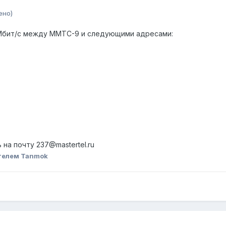
ено)
 Мбит/с между ММТС-9 и следующими адресами:
на почту 237@mastertel.ru
телем Tanmok