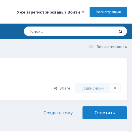
Регистрация
Уже зарегистрированы? Войти
Вся активность
Share
Подписчики
0
Создать тему
Ответить