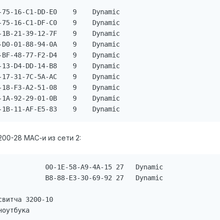
-75-16-C1-DD-E0    9    Dynamic

-75-16-C1-DF-C0    9    Dynamic

-1B-21-39-12-7F    9    Dynamic

-D0-01-88-94-0A    9    Dynamic

-BF-48-77-F2-D4    9    Dynamic

-13-D4-DD-14-B8    9    Dynamic

-17-31-7C-5A-AC    9    Dynamic

-18-F3-A2-51-08    9    Dynamic

-1A-92-29-01-0B    9    Dynamic

-1B-11-AF-E5-83    9    Dynamic
200-28 МАС-и из сети 2:
            00-1E-58-A9-4A-15 27   Dynamic

            B8-88-E3-30-69-92 27   Dynamic

витча 3200-10

ноутбука