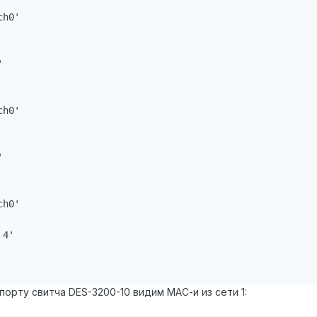
h0'



h0'



h0'

4'

порту свитча DES-3200-10 видим МАС-и из сети 1: