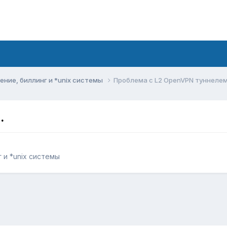
ние, биллинг и *unix системы
Проблема с L2 OpenVPN туннелем
.
 и *unix системы