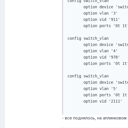
config switch_vlan

       option device 'switc
       option vlan '3'

       option vid '911'

       option ports '0t 1t'
config switch_vlan

       option device 'switc
       option vlan '4'

       option vid '978'

       option ports '0t 1t'
config switch_vlan

       option device 'switc
       option vlan '5'

       option ports '0t 1t 
       option vid '2111'

- все поднялось, на аплинковом 