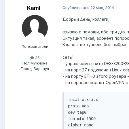
Kami
Опубликовано
22 мая, 2014
Добрый день, коллеги,
взываю о помощи, ибо три дня п
Ситуация такая, абонент попро
В качестве туннеля был выбран
Пользователи
сеть1
35
Пол:
Мужчина
- управляемы свитч DES-3200-28
Город:
Барнаул
- на порт 27 подключен Linux сер
- на порту ETH0 этого роутера 
- на сервере поднят OpenVPN с 
local х.х.х.х

proto udp

dev tap0

tun-mtu 1500

cipher none
