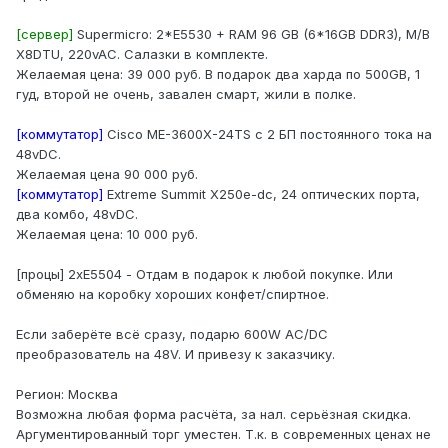
[сервер]
Supermicro: 2*E5530 + RAM 96 GB (6*16GB DDR3), M/B
X8DTU, 220vAC. Салазки в комплекте.
Желаемая цена: 39 000 руб. В подарок два харда по 500GB, 1
гуд, второй не очень, завален смарт, жили в полке.
[коммутатор]
Cisco ME-3600X-24TS с 2 БП постоянного тока на
48vDC.
Желаемая цена 90 000 руб.
[коммутатор]
Extreme Summit X250e-dc, 24 оптических порта,
два комбо, 48vDC.
Желаемая цена: 10 000 руб.
[процы] 2хE5504 - Отдам в подарок к любой покупке. Или
обменяю на коробку хороших конфет/спиртное.
Если заберёте всё сразу, подарю 600W AC/DC
преобразователь на 48V. И привезу к заказчику.
Регион: Москва
Возможна любая форма расчёта, за нал. серьёзная скидка.
Аргументированный торг уместен. Т.к. в современных ценах не