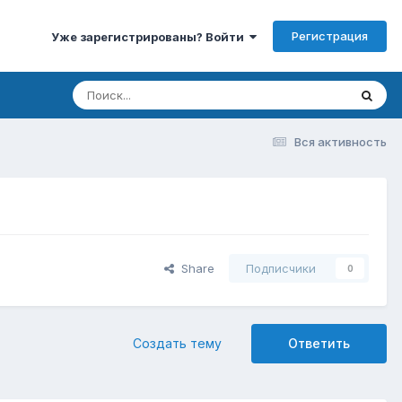
Регистрация
Уже зарегистрированы? Войти
Вся активность
Share
Подписчики
0
Создать тему
Ответить