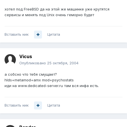
хотел под FreeBSD да на этой же машинке уже крутятся
сервисы и менять под Unix очень геморно будет
Вставить ник
Цитата
Vicus
Опубликовано
25 октября, 2004
а собсно что тебя смущает?
hlds+metamod+amx mod+psychostats
иди на www.dedicated-server.ru там вся инфа есть.
Вставить ник
Цитата