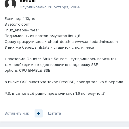
Bender
Опубликовано
26 октября, 2004
Если под 4.10, то
В /etc/rc.conf
linux_enable="yes"
Поднимаешь из портов эмулятор linux_8
Сразу прикручиваешь cheat-death с www.unitedadmins.com
У них же берешь hlstats - ставится с пол-пинка
я поставил Counter-Strike Source - тут пришлось повозится
там необходимо в ядре включить поддержку SSE
options CPU_ENABLE_SSE
а иначе CSS знает что такое FreeBSD, правда только 5 версию.
P.S. в сетке всё равно предпочитают 1.6 почему-то...?
Вставить ник
Цитата