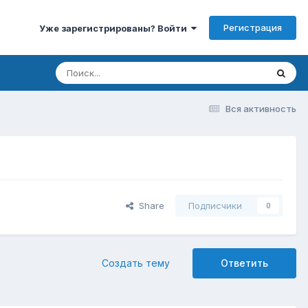
Регистрация
Уже зарегистрированы? Войти
Вся активность
Share
Подписчики
0
Создать тему
Ответить