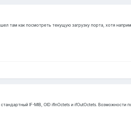
нашел там как посмотреть текущую загрузку порта, хотя напри
стандартный IF-MIB, OID ifInOctets и ifOutOctets. Возможност