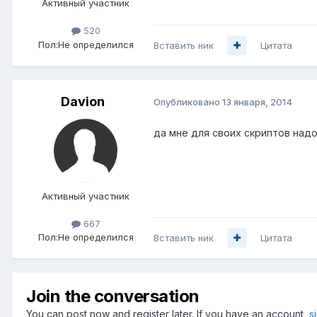
Активный участник
520
Пол:
Не определился
Вставить ник
Цитата
Davion
Опубликовано
13 января, 2014
да мне для своих скриптов надо б
Активный участник
667
Пол:
Не определился
Вставить ник
Цитата
Join the conversation
You can post now and register later. If you have an account,
s