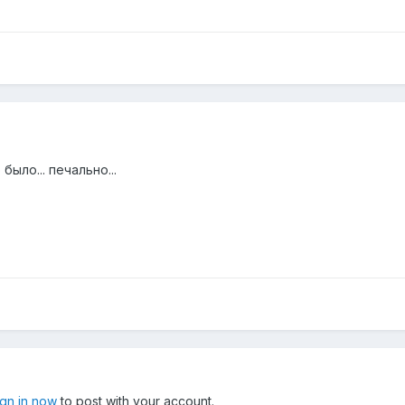
ыло... печально...
ign in now
to post with your account.