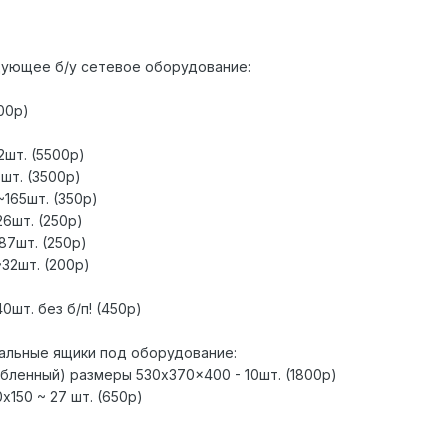
дующее б/у сетевое оборудование:
00р)
2шт. (5500р)
шт. (3500р)
165шт. (350р)
6шт. (250р)
87шт. (250р)
32шт. (200р)
0шт. без б/п! (450р)
альные ящики под оборудование:
лубленный) размеры 530x370x400 - 10шт. (1800р)
х150 ~ 27 шт. (650р)