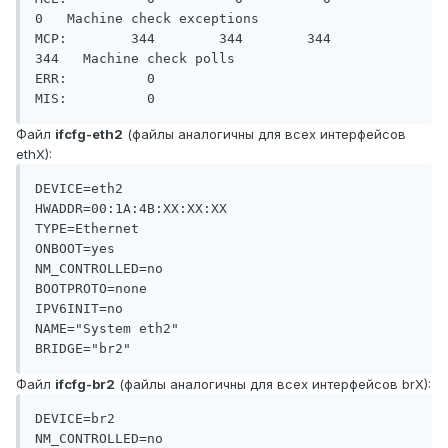
0   Machine check exceptions

MCP:        344        344        344        
344   Machine check polls

ERR:          0

Файл
ifcfg-eth2
(файлы аналогичны для всех интерфейсов
ethX):
DEVICE=eth2

HWADDR=00:1A:4B:XX:XX:XX

TYPE=Ethernet

ONBOOT=yes

NM_CONTROLLED=no

BOOTPROTO=none

IPV6INIT=no

NAME="System eth2"

Файл
ifcfg-br2
(файлы аналогичны для всех интерфейсов brX):
DEVICE=br2

NM_CONTROLLED=no
