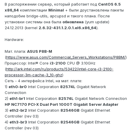
В распоряжении сервер, который работает под
CentOS 6.5
x86_64
комплектации
Minimal
+ были доустановлены пакеты
наподобие bridge-utils, apcupsd и такого плана. После
установки системы она была
обновлена
(yum update)
24.12.2013 (kernel
2.6.32-431.1.2.0.1.el6.x86_64
).
Hardware:
Мат. плата:
ASUS P8B-M
(
https://www.asus.com/Commercial_Servers_Workstations/P8BM/
)
Процессор: Intel® Core
i3-2100
CPU @ 3.10GHz
(
http://ark.intel.com/ru/products/53422/intel-core-i3-2100-
processor-3m-cache-3_10-ghz
)
Сеть - 4 интерфейса Intel, на мат. плате:
1)
eth0-br0
Intel Corporation
82574L
Gigabit Network
Connection
2)
eth1-br1
Intel Corporation
82574L
Gigabit Network Connection
HP NC7170 PCI-X Dual Port 1000T Gigabit Server Adapter
3)
eth2-br2
Intel Corporation
82546GB
Gigabit Ethernet
Controller (rev 03)
4)
eth3-br3
Intel Corporation
82546GB
Gigabit Ethernet
Controller (rev 03)