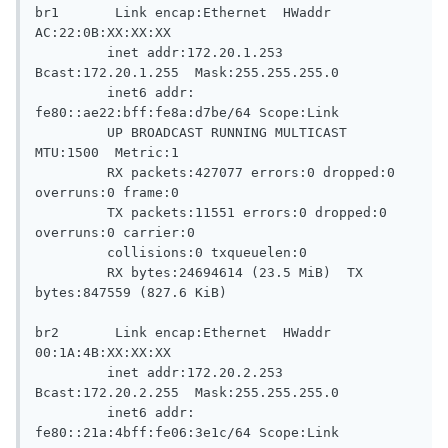
br1       Link encap:Ethernet  HWaddr 
AC:22:0B:XX:XX:XX

         inet addr:172.20.1.253  
Bcast:172.20.1.255  Mask:255.255.255.0

         inet6 addr: 
fe80::ae22:bff:fe8a:d7be/64 Scope:Link

         UP BROADCAST RUNNING MULTICAST  
MTU:1500  Metric:1

         RX packets:427077 errors:0 dropped:0 
overruns:0 frame:0

         TX packets:11551 errors:0 dropped:0 
overruns:0 carrier:0

         collisions:0 txqueuelen:0

         RX bytes:24694614 (23.5 MiB)  TX 
bytes:847559 (827.6 KiB)

br2       Link encap:Ethernet  HWaddr 
00:1A:4B:XX:XX:XX

         inet addr:172.20.2.253  
Bcast:172.20.2.255  Mask:255.255.255.0

         inet6 addr: 
fe80::21a:4bff:fe06:3e1c/64 Scope:Link
