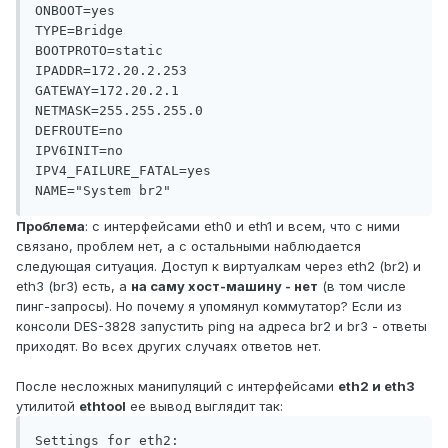
ONBOOT=yes

TYPE=Bridge

BOOTPROTO=static

IPADDR=172.20.2.253

GATEWAY=172.20.2.1

NETMASK=255.255.255.0

DEFROUTE=no

IPV6INIT=no

IPV4_FAILURE_FATAL=yes

Проблема
: с интерфейсами eth0 и eth1 и всем, что с ними
связано, проблем нет, а с остальными наблюдается
следующая ситуация. Доступ к виртуалкам через eth2 (br2) и
eth3 (br3) есть, а
на саму хост-машину - нет
(в том числе
пинг-запросы). Но почему я упомянул коммутатор? Если из
консоли DES-3828 запустить ping на адреса br2 и br3 - ответы
приходят. Во всех других случаях ответов нет.
После несложных манипуляций с интерфейсами
eth2 и eth3
утилитой
ethtool
ее вывод выглядит так:
Settings for eth2:
