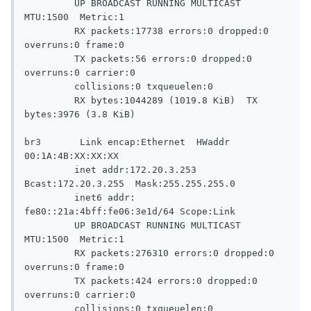
         UP BROADCAST RUNNING MULTICAST  
MTU:1500  Metric:1

         RX packets:17738 errors:0 dropped:0 
overruns:0 frame:0

         TX packets:56 errors:0 dropped:0 
overruns:0 carrier:0

         collisions:0 txqueuelen:0

         RX bytes:1044289 (1019.8 KiB)  TX 
bytes:3976 (3.8 KiB)

br3       Link encap:Ethernet  HWaddr 
00:1A:4B:XX:XX:XX

         inet addr:172.20.3.253  
Bcast:172.20.3.255  Mask:255.255.255.0

         inet6 addr: 
fe80::21a:4bff:fe06:3e1d/64 Scope:Link

         UP BROADCAST RUNNING MULTICAST  
MTU:1500  Metric:1

         RX packets:276310 errors:0 dropped:0 
overruns:0 frame:0

         TX packets:424 errors:0 dropped:0 
overruns:0 carrier:0

         collisions:0 txqueuelen:0
