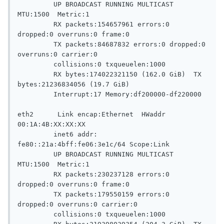
         UP BROADCAST RUNNING MULTICAST  
MTU:1500  Metric:1

         RX packets:154657961 errors:0 
dropped:0 overruns:0 frame:0

         TX packets:84687832 errors:0 dropped:0 
overruns:0 carrier:0

         collisions:0 txqueuelen:1000

         RX bytes:174022321150 (162.0 GiB)  TX 
bytes:21236834056 (19.7 GiB)

         Interrupt:17 Memory:df200000-df220000

eth2      Link encap:Ethernet  HWaddr 
00:1A:4B:XX:XX:XX

         inet6 addr: 
fe80::21a:4bff:fe06:3e1c/64 Scope:Link

         UP BROADCAST RUNNING MULTICAST  
MTU:1500  Metric:1

         RX packets:230237128 errors:0 
dropped:0 overruns:0 frame:0

         TX packets:179550159 errors:0 
dropped:0 overruns:0 carrier:0

         collisions:0 txqueuelen:1000
