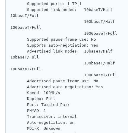
       Supported ports: [ TP ]

       Supported link modes:   10baseT/Half 
10baseT/Full

                               100baseT/Half 
100baseT/Full

                               1000baseT/Full

       Supported pause frame use: No

       Supports auto-negotiation: Yes

       Advertised link modes:  10baseT/Half 
10baseT/Full

                               100baseT/Half 
100baseT/Full

                               1000baseT/Full

       Advertised pause frame use: No

       Advertised auto-negotiation: Yes

       Speed: 100Mb/s

       Duplex: Full

       Port: Twisted Pair

       PHYAD: 1

       Transceiver: internal

       Auto-negotiation: on

       MDI-X: Unknown
