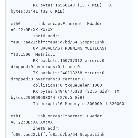
         RX bytes:16556143 (15.7 MiB)  TX 
bytes:33441 (32.6 KiB)

eth0      Link encap:Ethernet  HWaddr 
AC:22:0B:XX:XX:XX

         inet6 addr: 
fe80::ae22:bff:fe8a:d7bd/64 Scope:Link

         UP BROADCAST RUNNING MULTICAST  
MTU:1500  Metric:1

         RX packets:160737312 errors:0 
dropped:0 overruns:0 frame:0

         TX packets:240118258 errors:0 
dropped:0 overruns:0 carrier:0

         collisions:0 txqueuelen:1000

         RX bytes:34946475333 (32.5 GiB)  TX 
bytes:296969688044 (276.5 GiB)

         Interrupt:16 Memory:df300000-df320000

eth1      Link encap:Ethernet  HWaddr 
AC:22:0B:XX:XX:XX

         inet6 addr: 
fe80::ae22:bff:fe8a:d7be/64 Scope:Link
