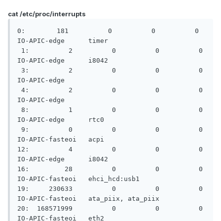
cat /etc/proc/interrupts
0:        181          0          0          0   
IO-APIC-edge      timer

 1:          2          0          0          0   
IO-APIC-edge      i8042

 3:          2          0          0          0   
IO-APIC-edge

 4:          2          0          0          0   
IO-APIC-edge

 8:          1          0          0          0   
IO-APIC-edge      rtc0

 9:          0          0          0          0   
IO-APIC-fasteoi   acpi

12:          4          0          0          0   
IO-APIC-edge      i8042

16:         28          0          0          0   
IO-APIC-fasteoi   ehci_hcd:usb1

19:     230633          0          0          0   
IO-APIC-fasteoi   ata_piix, ata_piix

20:  168571999          0          0          0   
IO-APIC-fasteoi   eth2
