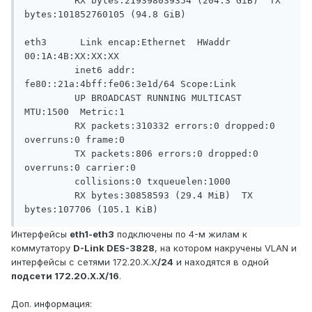
         RX bytes:219398039354 (204.3 GiB)  TX 
bytes:101852760105 (94.8 GiB)

eth3      Link encap:Ethernet  HWaddr 
00:1A:4B:XX:XX:XX

         inet6 addr: 
fe80::21a:4bff:fe06:3e1d/64 Scope:Link

         UP BROADCAST RUNNING MULTICAST  
MTU:1500  Metric:1

         RX packets:310332 errors:0 dropped:0 
overruns:0 frame:0

         TX packets:806 errors:0 dropped:0 
overruns:0 carrier:0

         collisions:0 txqueuelen:1000

         RX bytes:30858593 (29.4 MiB)  TX 
Интерфейсы
eth1-eth3
подключены по 4-м жилам к
коммутатору
D-Link DES-3828
, на котором накручены VLAN и
интерфейсы с сетями 172.20.X.X
/24
и находятся в одной
подсети 172.20.X.X/16
.
Доп. информация: