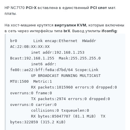
HP NC7170
PCI-X
вставлена в единственный
PCI слот
мат.
платы.
На хост-машине крутятся
виртуалки KVM
, которые включены
в сеть через интерфейсы типа
brX
. Вывод утилиты
ifconfig
:
br0       Link encap:Ethernet  HWaddr 
AC:22:0B:XX:XX:XX

         inet addr:192.168.1.253  
Bcast:192.168.1.255  Mask:255.255.255.0

         inet6 addr: 
fe80::ae22:bff:fe8a:d7bd/64 Scope:Link

         UP BROADCAST RUNNING MULTICAST  
MTU:1500  Metric:1

         RX packets:1015960 errors:0 dropped:0 
overruns:0 frame:0

         TX packets:2974 errors:0 dropped:0 
overruns:0 carrier:0

         collisions:0 txqueuelen:0

         RX bytes:85047707 (81.1 MiB)  TX 
bytes:322859 (315.2 KiB)
