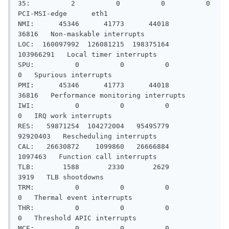
35:          2          0          0          0   
PCI-MSI-edge      eth1

NMI:      45346      41773      44018      
36816   Non-maskable interrupts

LOC:  160097992  126081215  198375164  
103966291   Local timer interrupts

SPU:          0          0          0          
0   Spurious interrupts

PMI:      45346      41773      44018      
36816   Performance monitoring interrupts

IWI:          0          0          0          
0   IRQ work interrupts

RES:   59871254  104272004   95495779   
92920403   Rescheduling interrupts

CAL:   26630872    1099860   26666884    
1097463   Function call interrupts

TLB:       1588       2330       2629       
3919   TLB shootdowns

TRM:          0          0          0          
0   Thermal event interrupts

THR:          0          0          0          
0   Threshold APIC interrupts

MCE:          0          0          0          