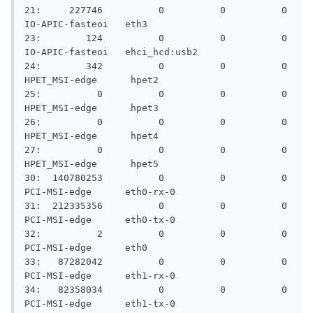
21:     227746          0          0          0   
IO-APIC-fasteoi   eth3

23:        124          0          0          0   
IO-APIC-fasteoi   ehci_hcd:usb2

24:        342          0          0          0  
HPET_MSI-edge      hpet2

25:          0          0          0          0  
HPET_MSI-edge      hpet3

26:          0          0          0          0  
HPET_MSI-edge      hpet4

27:          0          0          0          0  
HPET_MSI-edge      hpet5

30:  140780253          0          0          0   
PCI-MSI-edge      eth0-rx-0

31:  212335356          0          0          0   
PCI-MSI-edge      eth0-tx-0

32:          2          0          0          0   
PCI-MSI-edge      eth0

33:   87282042          0          0          0   
PCI-MSI-edge      eth1-rx-0

34:   82358034          0          0          0   
PCI-MSI-edge      eth1-tx-0
