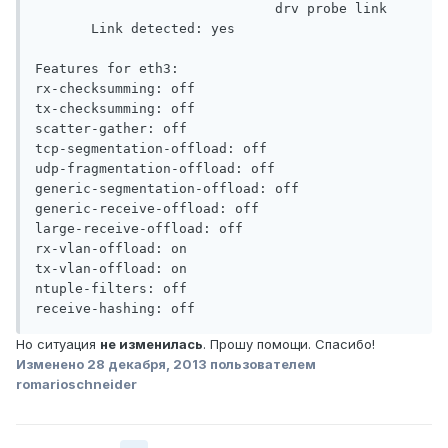
                              drv probe link

       Link detected: yes

Features for eth3:

rx-checksumming: off

tx-checksumming: off

scatter-gather: off

tcp-segmentation-offload: off

udp-fragmentation-offload: off

generic-segmentation-offload: off

generic-receive-offload: off

large-receive-offload: off

rx-vlan-offload: on

tx-vlan-offload: on

ntuple-filters: off

Но ситуация
не изменилась
. Прошу помощи. Спасибо!
Изменено
28 декабря, 2013
пользователем
romarioschneider