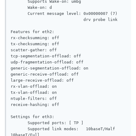
       Supports Wake-on: umbg

       Wake-on: d

       Current message level: 0x00000007 (7)

                              drv probe link

Features for eth2:

rx-checksumming: off

tx-checksumming: off

scatter-gather: off

tcp-segmentation-offload: off

udp-fragmentation-offload: off

generic-segmentation-offload: on

generic-receive-offload: off

large-receive-offload: off

rx-vlan-offload: on

tx-vlan-offload: on

ntuple-filters: off

receive-hashing: off

Settings for eth3:

       Supported ports: [ TP ]

       Supported link modes:   10baseT/Half 
10baseT/Full
