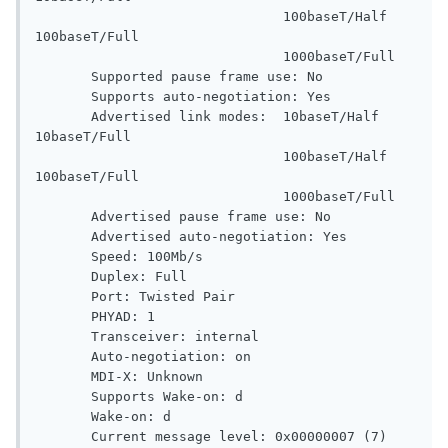
                               100baseT/Half 
100baseT/Full

                               1000baseT/Full

       Supported pause frame use: No

       Supports auto-negotiation: Yes

       Advertised link modes:  10baseT/Half 
10baseT/Full

                               100baseT/Half 
100baseT/Full

                               1000baseT/Full

       Advertised pause frame use: No

       Advertised auto-negotiation: Yes

       Speed: 100Mb/s

       Duplex: Full

       Port: Twisted Pair

       PHYAD: 1

       Transceiver: internal

       Auto-negotiation: on

       MDI-X: Unknown

       Supports Wake-on: d

       Wake-on: d

       Current message level: 0x00000007 (7)
