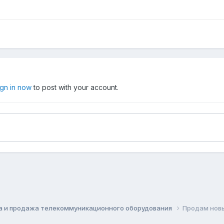
ign in now
to post with your account.
а и продажа телекоммуникационного оборудования
Продам новы