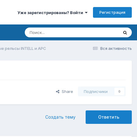
Регистрация
Уже зарегистрированы? Войти
е рельсы INTELL и APC
Вся активность
Share
Подписчики
0
Создать тему
Ответить