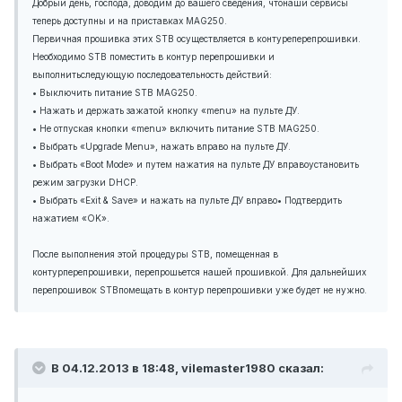
Добрый день, господа, доводим до вашего сведения, чтонаши сервисы
теперь доступны и на приставках MAG250.
Первичная прошивка этих STB осуществляется в контуреперепрошивки.
Необходимо STB поместить в контур перепрошивки и
выполнитьследующую последовательность действий:
• Выключить питание STB MAG250.
• Нажать и держать зажатой кнопку «menu» на пульте ДУ.
• Не отпуская кнопки «menu» включить питание STB MAG250.
• Выбрать «Upgrade Menu», нажать вправо на пульте ДУ.
• Выбрать «Boot Mode» и путем нажатия на пульте ДУ вправоустановить
режим загрузки DHCP.
• Выбрать «Exit & Save» и нажать на пульте ДУ вправо• Подтвердить
нажатием «OK».
После выполнения этой процедуры STB, помещенная в
контурперепрошивки, перепрошьется нашей прошивкой. Для дальнейших
перепрошивок STBпомещать в контур перепрошивки уже будет не нужно.
В 04.12.2013 в 18:48, vilemaster1980 сказал: